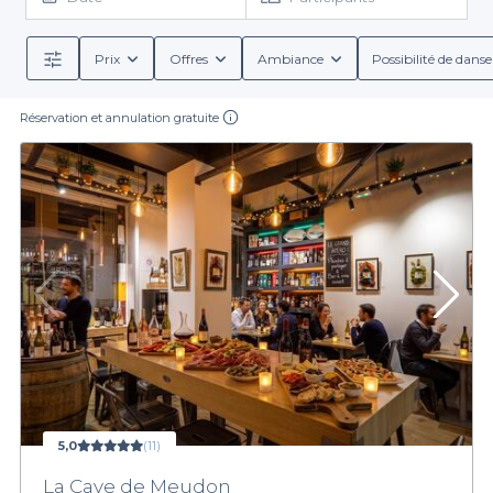
les uns que les autres. Les
offres
disponibles sont variées : qu'il
s'agisse d'événements privés ou d'une simple verre après le
travail, vous trouverez assurément l'endroit idéal.
Réserver en
Prix
Offres
Ambiance
Possibilité de danse
ligne
Nos partenaires offrent une gamme complète de
n’a jamais été aussi simple : en quelques clics, vous pouvez
services
supplémentaires
choisir le bar qui répond à vos attentes, avec des conditions de
, tels que des menus de groupe et des options
de dégustation de vins fins. Que vous soyez amateur de vin
réservation claires et détaillées.
Réservation et annulation gratuite
rouge, blanc ou rosé, vous pourrez explorer des choix qui
raviront toutes les papilles. Grâce à Privateaser, vous pouvez être
sûr que chaque détail sera pris en charge, vous permettant de
Réservez Votre Bar À Vins Dès Aujourd'hui
vous concentrer sur l’enthousiasme de l’événement.
Ne laissez pas le stress de l'organisation vous freiner. Avec
Privateaser, organiser une sortie dans l'un des meilleurs
bars à
vins
de Meudon devient un plaisir. Découvrez notre plateforme
et plongez-vous dans un univers varié et convivial. N'attendez
plus pour réserver votre prochain événement et faire de chaque
moment une occasion spéciale. Visitez notre site pour explorer
toutes les opportunités qui s'offrent à vous et commencez à
planifier votre événement dès maintenant !
5,0
(11)
La Cave de Meudon