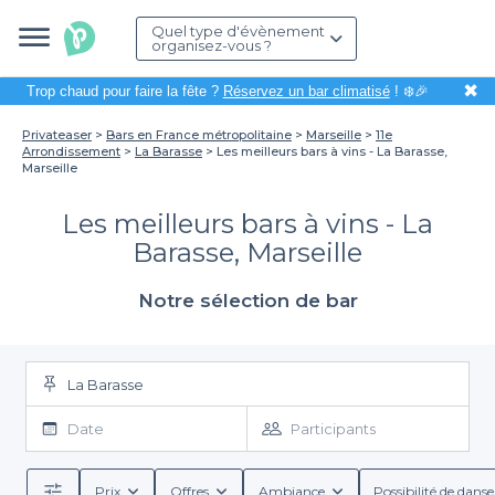
Quel type d'évènement
organisez-vous ?
✖
Trop chaud pour faire la fête ?
Réservez un bar climatisé
! ❄️🎉
Privateaser
Bars en France métropolitaine
Marseille
11e
Arrondissement
La Barasse
Les meilleurs bars à vins - La Barasse,
Marseille
Les meilleurs bars à vins - La
Barasse, Marseille
Notre sélection de bar
La Barasse
Date
Participants
Prix
Offres
Ambiance
Possibilité de danse