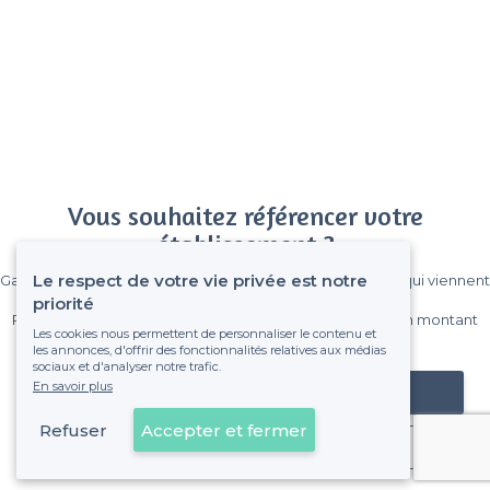
Vous souhaitez référencer votre
établissement ?
Le respect de votre vie privée est notre
Gagnez de nombreux clients parmi le million de visiteurs qui viennent
sur Privateaser chaque mois.
priorité
Pas de commissions et sans engagement, vous payez un montant
Les cookies nous permettent de personnaliser le contenu et
fixe sans risque de voir déraper la facture.
les annonces, d'offrir des fonctionnalités relatives aux médias
sociaux et d'analyser notre trafic.
En savoir plus
Référencer mon établissement
Refuser
Accepter et fermer
Déjà client