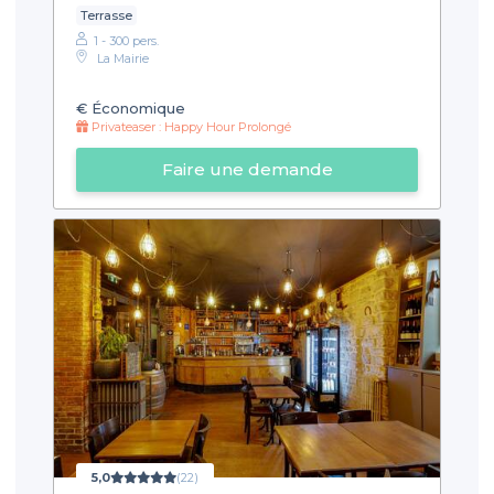
Terrasse
1 - 300 pers.
La Mairie
€
Économique
Privateaser : Happy Hour Prolongé
Faire une demande
5,0
(22)