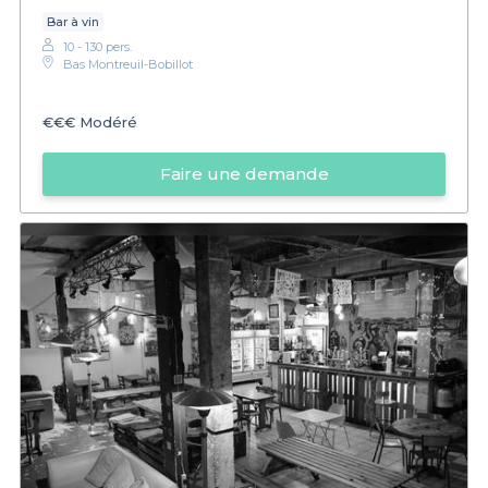
Bar à vin
10 - 130 pers.
Bas Montreuil-Bobillot
€€€
Modéré
Faire une demande