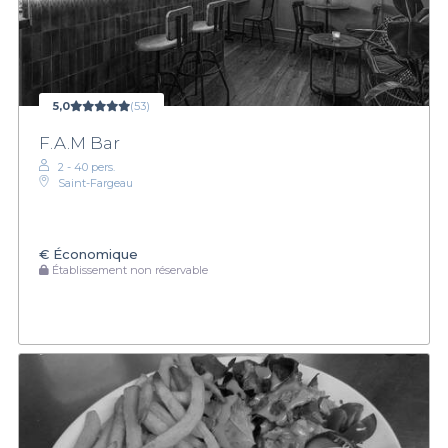
5,0
(53)
F.A.M Bar
2 - 40 pers.
Saint-Fargeau
€
Économique
Établissement non réservable