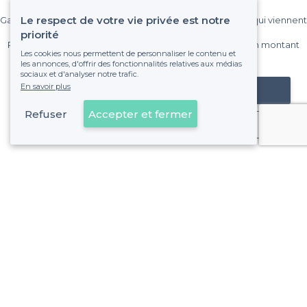
Le respect de votre vie privée est notre
Gagnez de nombreux clients parmi le million de visiteurs qui viennent
sur Privateaser chaque mois.
priorité
Pas de commissions et sans engagement, vous payez un montant
Les cookies nous permettent de personnaliser le contenu et
fixe sans risque de voir déraper la facture.
les annonces, d'offrir des fonctionnalités relatives aux médias
sociaux et d'analyser notre trafic.
En savoir plus
Référencer mon établissement
Refuser
Accepter et fermer
Déjà client
Bagnolet - Types de lieux
<
Les meilleurs bars - Bagnolet
Les meilleurs bars boîtes - Bagnolet