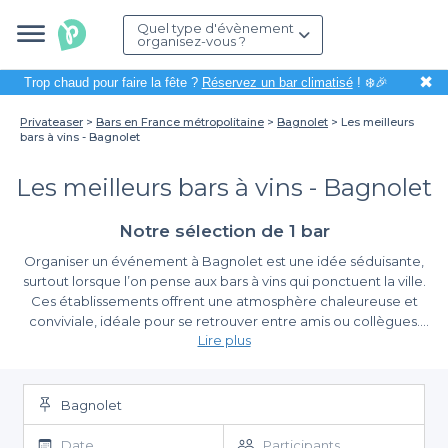
Quel type d'évènement
organisez-vous ?
✖
Trop chaud pour faire la fête ?
Réservez un bar climatisé
! ❄️🎉
Privateaser
Bars en France métropolitaine
Bagnolet
Les meilleurs
bars à vins - Bagnolet
Les meilleurs bars à vins - Bagnolet
Notre sélection de 1 bar
Organiser un événement à Bagnolet est une idée séduisante,
surtout lorsque l’on pense aux bars à vins qui ponctuent la ville.
Ces établissements offrent une atmosphère chaleureuse et
conviviale, idéale pour se retrouver entre amis ou collègues.
Lire plus
Que ce soit pour un afterwork, une fête d’anniversaire ou une
réunion informelle, le choix du lieu est essentiel pour garantir le
La simplicité de la réservation avec Privateaser
succès de votre événement.
Bagnolet
Avec Privateaser, la planification de votre soirée devient un jeu
d’enfant. Notre plateforme vous permet de découvrir une large
Date
Participants