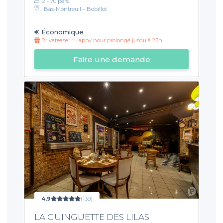
2 - 70 pers.
Bas‑Montreuil – Bobillot
€
Économique
Privateaser : Happy hour prolongé jusqu'à 23h
Faire une demande
4,9
(139)
LA GUINGUETTE DES LILAS