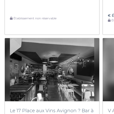
€
É
Établissement non réservable
Ét
Le 17 Place aux Vins Avignon ? Bar à
V 