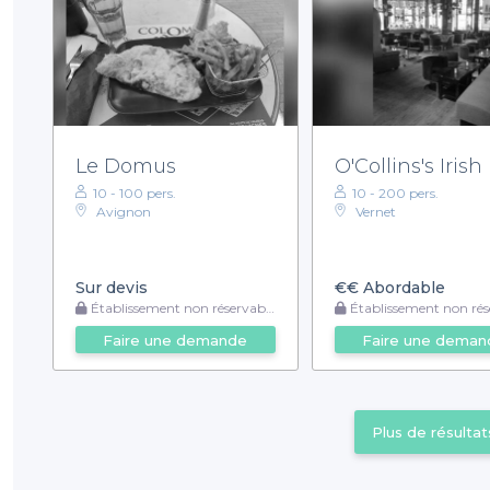
Le Domus
O'Collins's Iris
10 - 100 pers.
10 - 200 pers.
Avignon
Vernet
Sur devis
€€
Abordable
Établissement non réservable
Établissement non rése
Faire une demande
Faire une deman
Plus de résultat