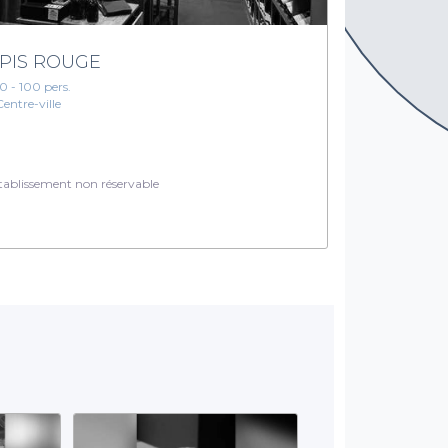
PIS ROUGE
10 - 100 pers.
Centre-ville
ablissement non réservable