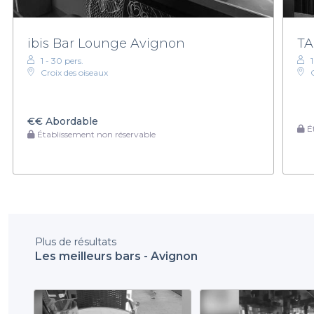
ibis Bar Lounge Avignon
TA
1 - 30 pers.
Croix des oiseaux
€€
Abordable
Ét
Établissement non réservable
Plus de résultats
Les meilleurs bars - Avignon