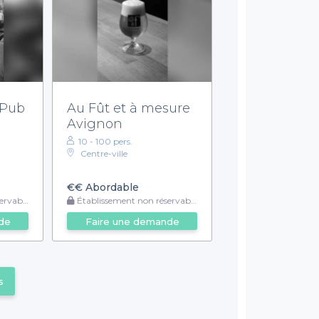
h Pub
Au Fût et à mesure
Avignon
10 - 100 pers.
Centre-ville
€€
Abordable
rvable
Établissement non réservable
de
Faire une demande
s