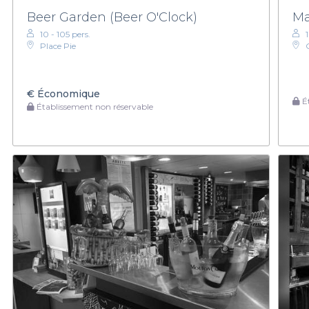
Beer Garden (Beer O'Clock)
Ma
10 - 105 pers.
1
Place Pie
€
Économique
Ét
Établissement non réservable