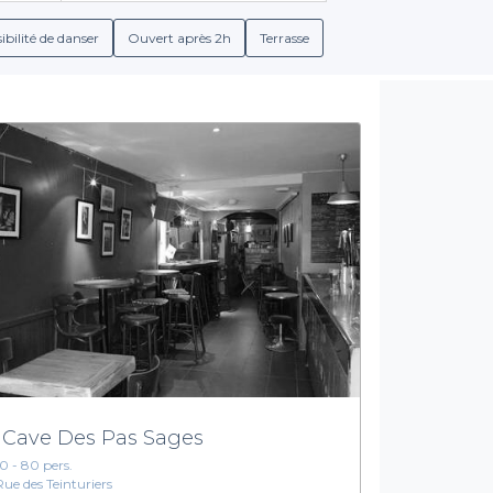
 amis, vous trouverez chez nous l'endroit parfait pour faire pétil
ibilité de danser
Ouvert après 2h
Terrasse
ns de réservation détaillées pour chaque établissement. De plus
gnés de vins régionaux. Nous mettons également à votre dispos
ation, de cocktails ou d’animations. Avec un simple clic, vous acc
de votre évènement agréable et sans stress.
Faites le premier pas vers votre soirée parfaite
d. Avec Privateaser, vous pouvez explorer et sélectionner parmi 
gisse d'un anniversaire, d'une rencontre professionnelle ou d'une
ubliable. Visitez notre site et découvrez dès maintenant les opt
 Cave Des Pas Sages
10 - 80 pers.
Rue des Teinturiers