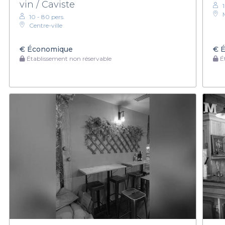
vin / Caviste
10 - 80 pers.
Centre-ville
€
Économique
€
É
Établissement non réservable
Ét