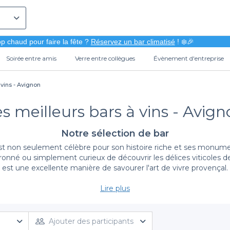
p chaud pour faire la fête ?
Réservez un bar climatisé
! ❄️🎉
Soirée entre amis
Verre entre collègues
Évènement d'entreprise
 vins - Avignon
s meilleurs bars à vins - Avig
Notre sélection de bar
est non seulement célèbre pour son histoire riche et ses monume
nné ou simplement curieux de découvrir les délices viticoles de l
est une excellente manière de savourer l'art de vivre provençal.
Lire plus
Une expérience simplifiée grâce à Privateaser
 de réserver un bar à vin à Avignon. Nous vous proposons une sélec
 vins soigneusement élaborée. Que vous désiriez un petit coin 
Ajouter des participants