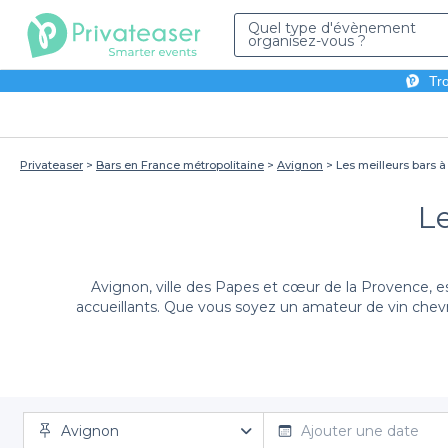
Quel type d'évènement
organisez-vous ?
Tro
Privateaser
Bars en France métropolitaine
Avignon
Les meilleurs bars à
Le
Avignon, ville des Papes et cœur de la Provence, 
accueillants. Que vous soyez un amateur de vin chevro
Grâce à la plateforme Privateaser, il devient facile
Avignon
chacun offrant une atmosphère unique et une carte de
Ajouter une date