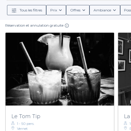
pour une fête entre
Tous les filtres
Prix
Offres
Ambiance
Poss
En utilisant Privateaser, vous bénéficiez de conditio
permettent de déguster un éventail de plats accompa
les services offerts, que ce soit en termes de restaur
Réservation et annulation gratuite
Ne laissez pas le choix de votre bar à vin au hasar
assurant que votre soirée sera un succès. Qu'il s'a
organiser un moment ino
Le Tom Tip
La
1 - 50 pers.
Vernet