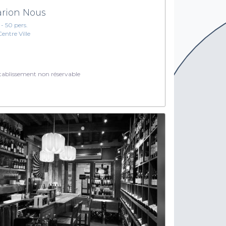
rion Nous
 - 50 pers.
Centre Ville
ablissement non réservable