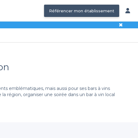
Référencer mon établissement
✖
non
nts emblématiques, mais aussi pour ses bars à vins
a région, organiser une soirée dans un bar à vin local
tion diversifiée d’établissements triés sur le volet,
intimiste pour un tête-à-tête ou un espace plus vaste