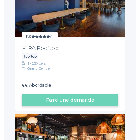
5,0
(1)
MIRA Rooftop
Rooftop
11 - 250 pers.
Grand Centre
€€
Abordable
Faire une demande