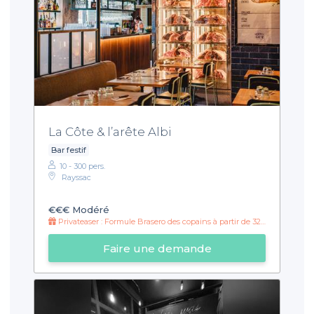
La Côte & l’arête Albi
Bar festif
10 - 300 pers.
Rayssac
€€€
Modéré
Privateaser : Formule Brasero des copains à partir de 32€ !
Faire une demande