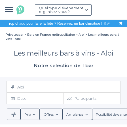
Quel type d'évènement
organisez-vous ?
✖
Trop chaud pour faire la fête ?
Réservez un bar climatisé
! ❄️🎉
Privateaser
Bars en France métropolitaine
Albi
Les meilleurs bars à
vins - Albi
Les meilleurs bars à vins - Albi
Notre sélection de 1 bar
Albi
Date
Participants
Prix
Offres
Ambiance
Possibilité de danse