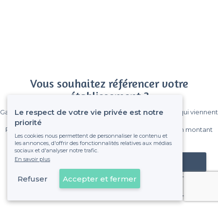
Vous souhaitez référencer votre
établissement ?
Le respect de votre vie privée est notre
Gagnez de nombreux clients parmi le million de visiteurs qui viennent
sur Privateaser chaque mois.
priorité
Pas de commissions et sans engagement, vous payez un montant
Les cookies nous permettent de personnaliser le contenu et
fixe sans risque de voir déraper la facture.
les annonces, d'offrir des fonctionnalités relatives aux médias
sociaux et d'analyser notre trafic.
En savoir plus
Référencer mon établissement
Refuser
Accepter et fermer
Déjà client