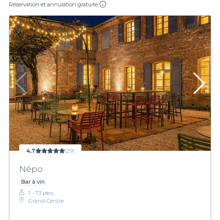
Réservation et annulation gratuite
4,7
(29)
Népo
Bar à vin
1 - 73 pers.
Grand-Centre