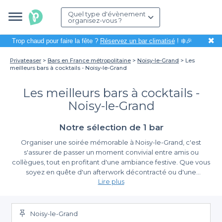
Quel type d'évènement
organisez-vous ?
✖
Trop chaud pour faire la fête ?
Réservez un bar climatisé
! ❄️🎉
Privateaser
Bars en France métropolitaine
Noisy-le-Grand
Les
meilleurs bars à cocktails - Noisy-le-Grand
Les meilleurs bars à cocktails -
Noisy-le-Grand
Notre sélection de 1 bar
Organiser une soirée mémorable à Noisy-le-Grand, c'est
s'assurer de passer un moment convivial entre amis ou
collègues, tout en profitant d'une ambiance festive. Que vous
soyez en quête d'un afterwork décontracté ou d'une
Lire plus
célébration spéciale, les bars à cocktails de cette charmante
ville offrent une multitude d'options à explorer. Avec Privateaser,
Un choix varié pour tous les goûts
la planification de votre évènement devient un jeu d’enfant.
Noisy-le-Grand
En utilisant notre plateforme, vous découvrez
une sélection