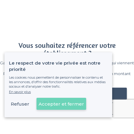
Vous souhaitez référencer votre
établissement ?
Le respect de votre vie privée est notre
Gagnez de nombreux clients parmi le million de visiteurs qui viennent
sur Privateaser chaque mois.
priorité
Pas de commissions et sans engagement, vous payez un montant
Les cookies nous permettent de personnaliser le contenu et
fixe sans risque de voir déraper la facture.
les annonces, d'offrir des fonctionnalités relatives aux médias
sociaux et d'analyser notre trafic.
En savoir plus
Référencer mon établissement
Refuser
Accepter et fermer
Déjà client