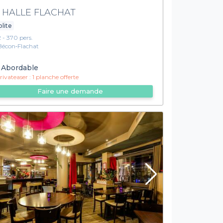
 HALLE FLACHAT
olite
2 - 370 pers.
Bécon‑Flachat
Abordable
ivateaser :
1 planche offerte
Faire une demande