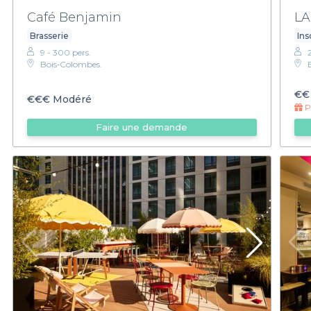
Café Benjamin
LA
Brasserie
Ins
9 - 300 pers.
Bois‑Colombes.
€€
€€€
Modéré
Pr
Faire une demande