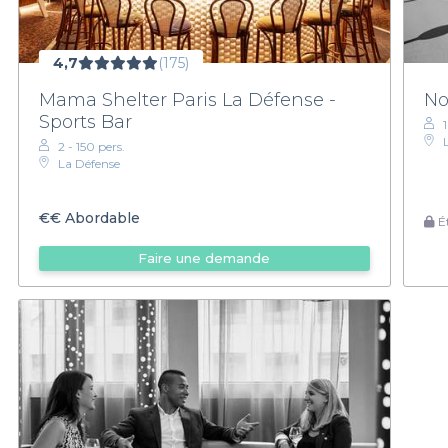
4,7
(175)
Mama Shelter Paris La Défense -
N
Sports Bar
2 - 150 pers.
La Défense
€€
Abordable
Ét
Faire une demande