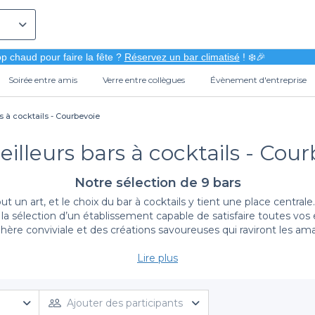
p chaud pour faire la fête ?
Réservez un bar climatisé
! ❄️🎉
Soirée entre amis
Verre entre collègues
Évènement d'entreprise
s à cocktails - Courbevoie
illeurs bars à cocktails - Cou
Notre sélection de 9 bars
ut un art, et le choix du bar à cocktails y tient une place central
 la sélection d’un établissement capable de satisfaire toutes vos 
ère conviviale et des créations savoureuses qui raviront les am
Lire plus
La simplicité de réservation avec Privateaser
ervation aussi fluide que possible. Grâce à notre plateforme Pr
us présentons des établissements qui vont des ambiances intimis
Ajouter des participants