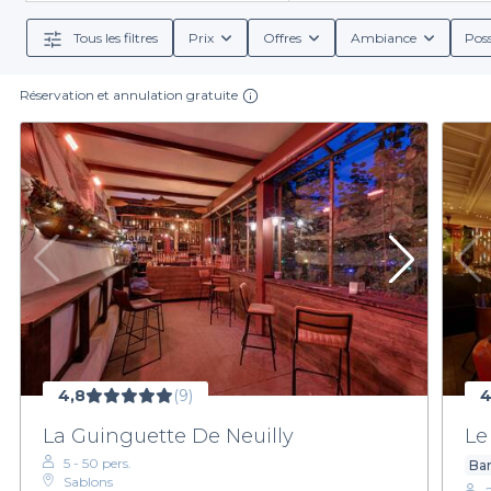
cocktails uniques. Que vous ayez envie
Tous les filtres
Prix
Offres
Ambiance
Poss
De plus, Privateaser vous permet d'accéder à des in
aurez ainsi la possibilité de personnaliser votre é
Réservation et annulation gratuite
En choisissant Privateaser, vous bénéficiez d’un
chacun avec son propre style et ses caractéristiqu
N'attendez plus pour planifier votre prochaine sortie
inoubliables avec vos proches. La soir
4,8
(9)
4
La Guinguette De Neuilly
Le
5 - 50 pers.
Bar
Sablons