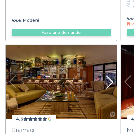
€€
€€€
Modéré
Pr
Faire une demande
4,6
4
Gramaci
M