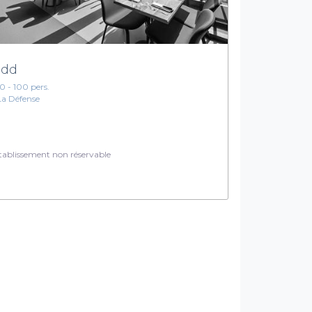
odd
10 - 100 pers.
La Défense
ablissement non réservable