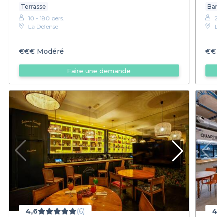
Terrasse
Bar
10 - 180 pers.
La Défense
€€€
Modéré
€€
Faire une demande
4,6
(6)
4