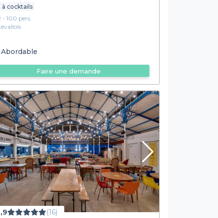
 à cocktails
2 - 100 pers.
Levallois
Abordable
Faire une demande
,9
(16)