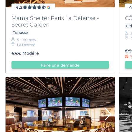
4,2
4
Mama Shelter Paris La Défense -
CÔ
Secret Garden
Cid
Terrasse
5 - 150 pers.
La Défense
€€
€€€
Modéré
Pr
Faire une demande