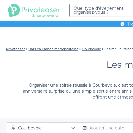
Quel type d'évènement
organisez-vous ?
Tro
Privateaser
Bars en France métropolitaine
Courbevoie
Les meilleurs bar
Les me
Organiser une soirée réussie à Courbevoie, c'est to
anniversaire surprise ou une simple sortie entre amis,
offrent une atmosph
Nous avons à cœur de rendre votre expérience de rés
Courbevoie
sélection de bars à cocktails à Courbevoie
Ajouter une date
. Nous vo