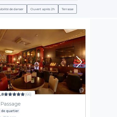
 de classiques indémodables ou d'élixirs contemporains, notre as
ibilité de danser
Ouvert après 2h
Terrasse
formations détaillées sur
les conditions de réservation, les me
vénement en fonction de vos préférences et de celles de vos invit
alternatives sans alcool.
Prenez le temps d'explorer notre offre
 accompagnement lors de votre recherche du bar idéal. Nous réf
es distinctes. Des décors modernes aux ambiances rétro, vous trou
Organiser un événement mémorable n’a jamais été aussi facile.
. Visitez notre site pour explorer les
meilleurs bars à cocktails
ée parfaite vous attend, et nous sommes là pour vous accompagne
,8
(66)
 Passage
 de quartier