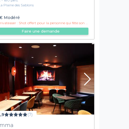
2 - 180 pers.
La Plaine des Sablons
€
Modéré
ivateaser :
Shot offert pour la personne qui fête son anniversaire !
Faire une demande
,9
(7)
imma