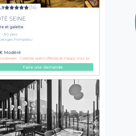
,9
(36)
TÉ SEINE
re et galette
2 - 80 pers.
Georges Pompidou
€
Modéré
ivateaser :
Galettes apéro offertes et Happy hour prolongé !
Faire une demande