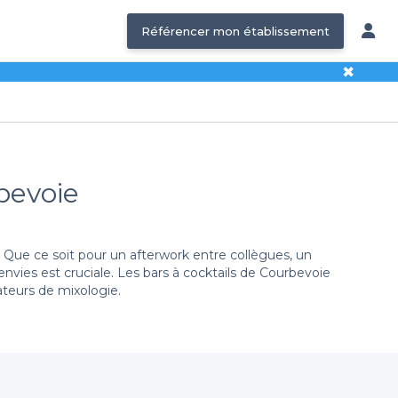
Référencer mon établissement
✖
rbevoie
e. Que ce soit pour un afterwork entre collègues, un
envies est cruciale. Les bars à cocktails de Courbevoie
ateurs de mixologie.
ivateaser, vous pouvez facilement découvrir
une large
tes aux lieux festifs, chacun proposant une carte de