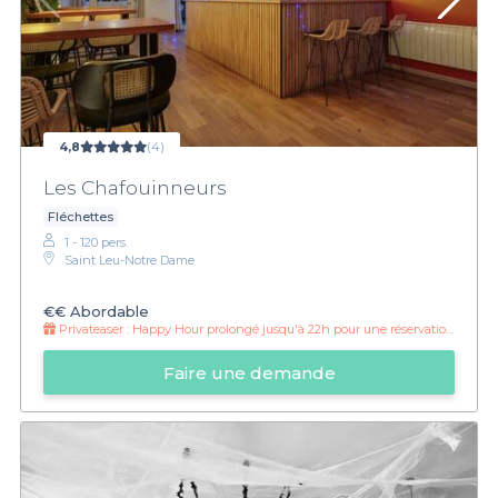
4,8
(4)
Les Chafouinneurs
Fléchettes
1 - 120 pers.
Saint Leu-Notre Dame
€€
Abordable
Privateaser :
Happy Hour prolongé jusqu'à 22h pour une réservation Privateaser
Faire une demande