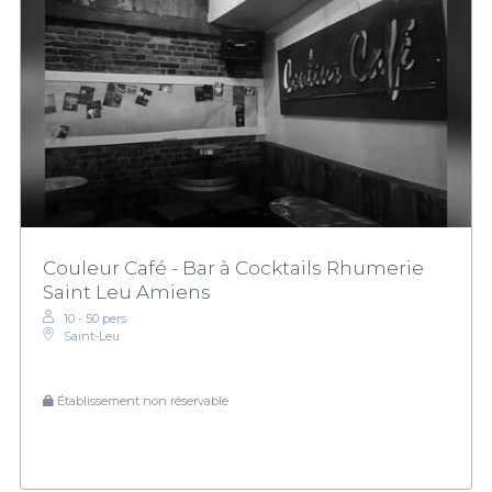
Couleur Café - Bar à Cocktails Rhumerie
Saint Leu Amiens
10 - 50 pers.
Saint-Leu
Établissement non réservable