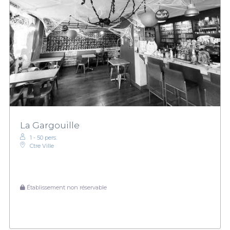
La Gargouille
1 - 50 pers.
Ctre Ville
Établissement non réservable