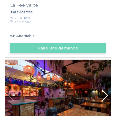
La Fée Verte
Bar à Absinthe
2 - 100 pers.
Centre-Ville
€€
Abordable
Faire une demande