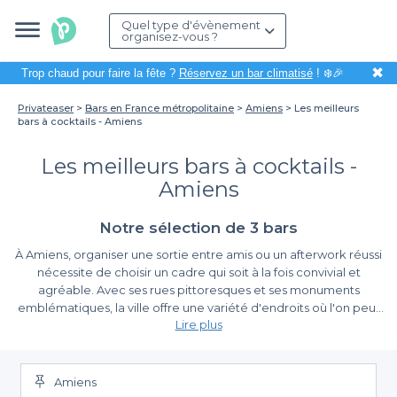
Quel type d'évènement
organisez-vous ?
✖
Trop chaud pour faire la fête ?
Réservez un bar climatisé
! ❄️🎉
Privateaser
Bars en France métropolitaine
Amiens
Les meilleurs
bars à cocktails - Amiens
Les meilleurs bars à cocktails -
Amiens
Notre sélection de 3 bars
À Amiens, organiser une sortie entre amis ou un afterwork réussi
nécessite de choisir un cadre qui soit à la fois convivial et
agréable. Avec ses rues pittoresques et ses monuments
emblématiques, la ville offre une variété d'endroits où l'on peut
Lire plus
déguster d'excellents cocktails. Que vous soyez amateur de
classiques comme le mojito ou en quête de créations
Réservez facilement avec Privateaser
audacieuses, les bars à cocktails d'Amiens sauront répondre à
toutes vos envies.
Amiens
La plateforme Privateaser simplifie le processus de réservation