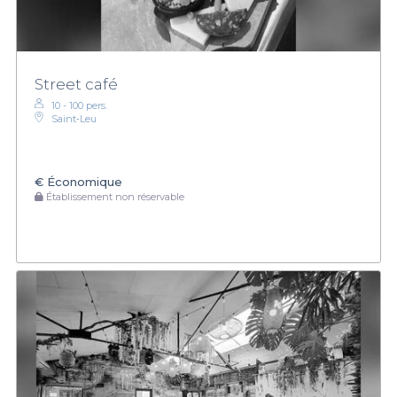
Street café
10 - 100 pers.
Saint‑Leu
€
Économique
Établissement non réservable