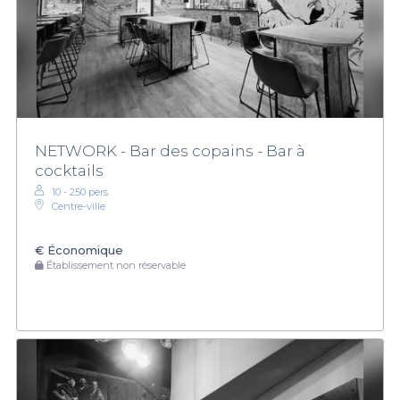
NETWORK - Bar des copains - Bar à
cocktails
10 - 250 pers.
Centre-ville
€
Économique
Établissement non réservable