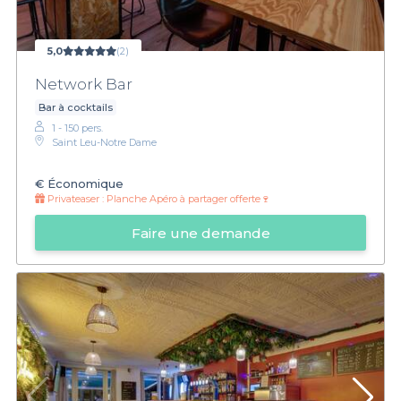
5,0
(2)
Network Bar
Bar à cocktails
1 - 150 pers.
Saint Leu-Notre Dame
€
Économique
Privateaser :
Planche Apéro à partager offerte🍷
Faire une demande