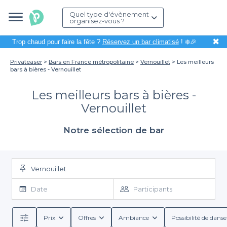
Quel type d'évènement
organisez-vous ?
✖
Trop chaud pour faire la fête ?
Réservez un bar climatisé
! ❄️🎉
Privateaser
Bars en France métropolitaine
Vernouillet
Les meilleurs
bars à bières - Vernouillet
Les meilleurs bars à bières -
Vernouillet
Notre sélection de bar
Vernouillet
Date
Participants
Prix
Offres
Ambiance
Possibilité de danse