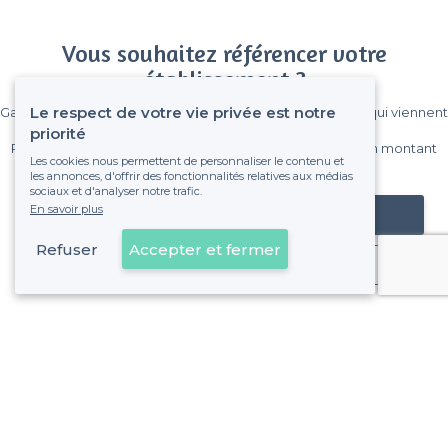
Vous souhaitez référencer votre
établissement ?
Le respect de votre vie privée est notre
Gagnez de nombreux clients parmi le million de visiteurs qui viennent
sur Privateaser chaque mois.
priorité
Pas de commissions et sans engagement, vous payez un montant
Les cookies nous permettent de personnaliser le contenu et
fixe sans risque de voir déraper la facture.
les annonces, d'offrir des fonctionnalités relatives aux médias
sociaux et d'analyser notre trafic.
En savoir plus
Référencer mon établissement
Refuser
Accepter et fermer
Déjà client
Vernouillet - Types de lieux
<
Les meilleurs bars - Vernouillet
Les meilleurs bars avec une bonne ambiance - Vernouillet