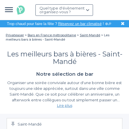
Quel type d'évènement
organisez-vous ?
✖
Trop chaud pour faire la fête ?
Réservez un bar climatisé
! ❄️🎉
Privateaser
Bars en France métropolitaine
Saint-Mandé
Les
meilleurs bars à bières - Saint-Mandé
Les meilleurs bars à bières - Saint-
Mandé
Notre sélection de bar
Organiser une soirée conviviale autour d'une bonne bière est
toujours une idée appréciée, surtout dans une ville comme
Saint-Mandé. Que ce soit pour célébrer un anniversaire, un
afterwork entre collègues ou tout simplement passer un
Lire plus
moment agréable entre amis, le choix du bar est essentiel. À
Saint-Mandé, vous trouverez une sélection de bars à bières qui
Un large choix pour tous les goûts
sauront ravir les amateurs de houblon grâce à leur diversité de
breuvages et leur ambiance chaleureuse.
Saint-Mandé
Grâce à Privateaser, nous vous offrons la possibilité de découvrir