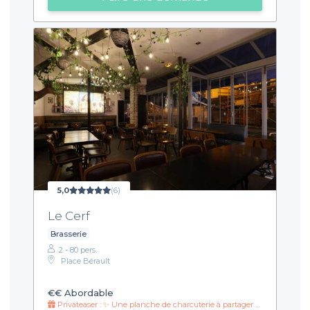
5,0
(6)
Le Cerf
Brasserie
2 - 80 pers.
Place Bérault
€€
Abordable
Privateaser : ✨ Une planche de charcuterie à partager 🧀