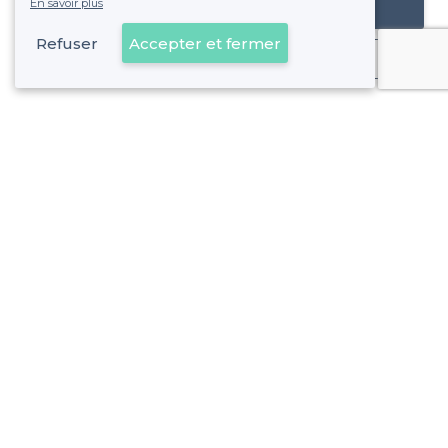
En savoir plus
Référencer mon établissement
Refuser
Accepter et fermer
Déjà client
Saint-Mandé - Types de lieux
<
Les meilleurs bars - Saint-Mandé
Les meilleurs bars festifs - Saint-Mandé
Les meilleurs bars cachés - Saint-Mandé
À propos de Privateaser
Privateaser Media