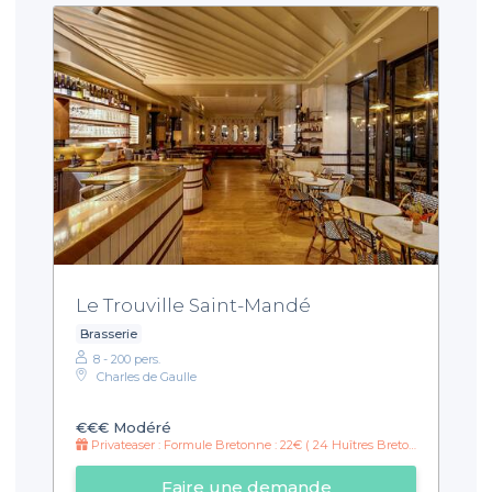
Le Trouville Saint-Mandé
Brasserie
8 - 200 pers.
Charles de Gaulle
€€€
Modéré
Privateaser : Formule Bretonne : 22€ ( 24 Huîtres Bretonne N°5 + 1 Verre de Vin Blanc (14cl)
Faire une demande