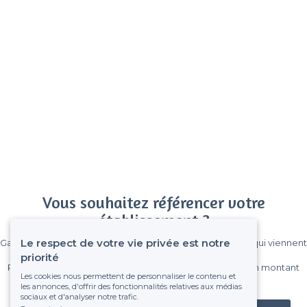
Vous souhaitez référencer votre
établissement ?
Le respect de votre vie privée est notre
Gagnez de nombreux clients parmi le million de visiteurs qui viennent
sur Privateaser chaque mois.
priorité
Pas de commissions et sans engagement, vous payez un montant
Les cookies nous permettent de personnaliser le contenu et
fixe sans risque de voir déraper la facture.
les annonces, d'offrir des fonctionnalités relatives aux médias
sociaux et d'analyser notre trafic.