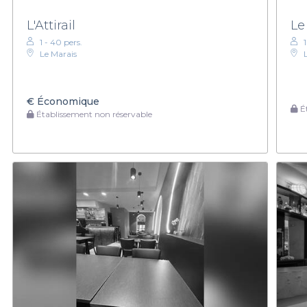
L'Attirail
Le
1 - 40 pers.
1
Le Marais
€
Économique
Ét
Établissement non réservable