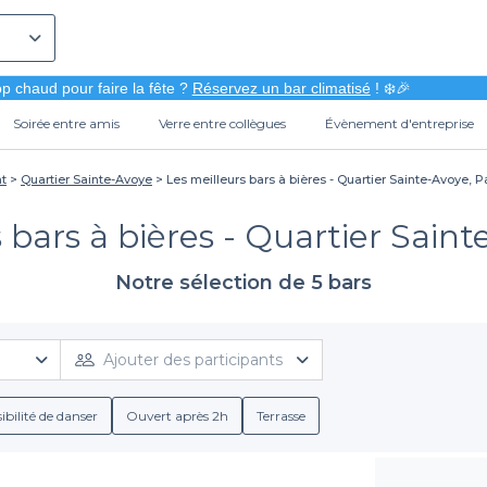
p chaud pour faire la fête ?
Réservez un bar climatisé
! ❄️🎉
Soirée entre amis
Verre entre collègues
Évènement d'entreprise
nt
Quartier Sainte-Avoye
Les meilleurs bars à bières - Quartier Sainte-Avoye, P
 bars à bières - Quartier Saint
Notre sélection de 5 bars
Ajouter des participants
ibilité de danser
Ouvert après 2h
Terrasse