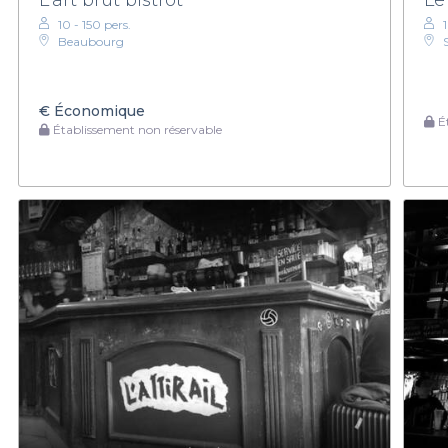
10 - 150 pers.
1
Beaubourg
€
Économique
Ét
Établissement non réservable