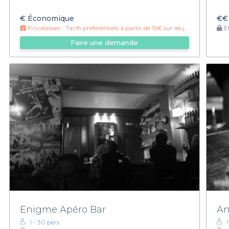
€
Économique
€€
Privateaser :
Tarifs préférentiels à partir de 15€ sur les jarres et les pichets
Ét
Faire une demande
Enigme Apéro Bar
An
1 - 30 pers.
1