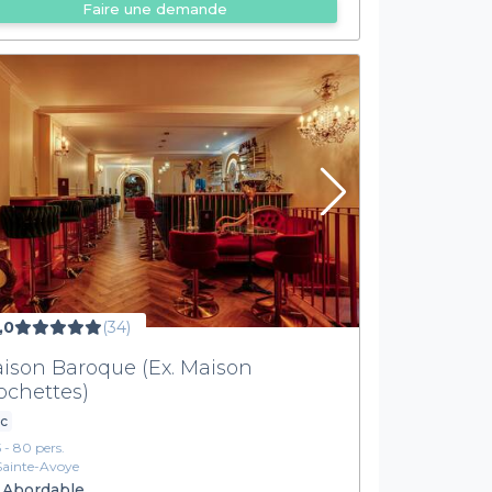
Faire une demande
,0
(34)
ison Baroque (Ex. Maison
ochettes)
ic
5 - 80 pers.
Sainte-Avoye
Abordable