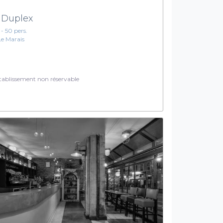
 Duplex
 - 50 pers.
Le Marais
ablissement non réservable