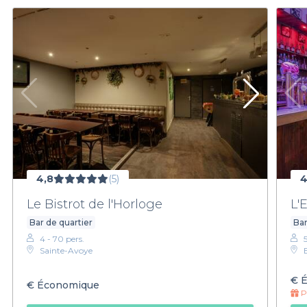
4,8
(5)
4
Le Bistrot de l'Horloge
L'
Bar de quartier
Bar
4 - 70 pers.
Sainte-Avoye
€
É
€
Économique
Pr