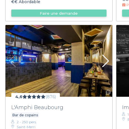
€€
Abordable
Pr
Faire une demande
4,6
(876)
L'Amphi Beaubourg
Im
1
Bar de copains
2 - 250 pers.
Saint-Merri