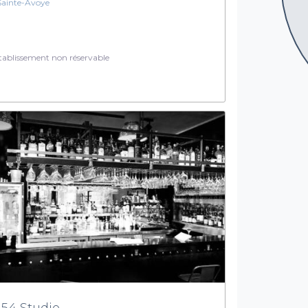
Sainte-Avoye
ablissement non réservable
 54 Studio