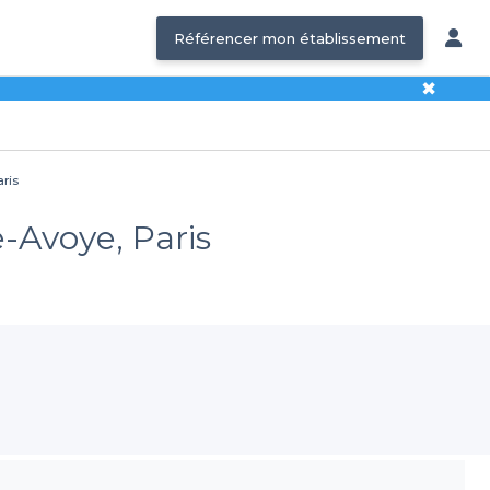
Référencer mon établissement
✖
aris
e-Avoye, Paris