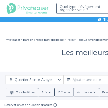
Quel type d'évènement
organisez-vous ?
Tro
Privateaser
Bars en France métropolitaine
Paris
Paris 3e Arrondisseme
Les meilleurs
Quartier Sainte-Avoye
Ajouter une date
Tous les filtres
Prix
Offres
Ambiance
Poss
Réservation et annulation gratuite