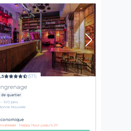
,5
(571)
Engrenage
 de quartier
5 - 100 pers.
Bonne-Nouvelle
conomique
ivateaser :
Happy Hour jusqu'à 2h