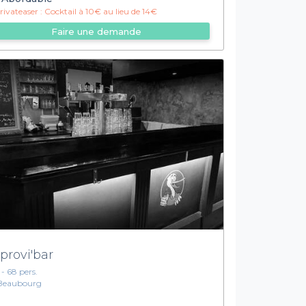
ivateaser :
Cocktail à 10€ au lieu de 14€
Faire une demande
provi'bar
 - 68 pers.
Beaubourg