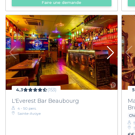
Faire une demande
4,3
(153)
5
L'Everest Bar Beaubourg
Ma
Br
4 - 50 pers.
Sainte-Avoye
Ch
€€