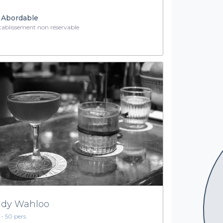
Abordable
ablissement non réservable
dy Wahloo
 - 50 pers.