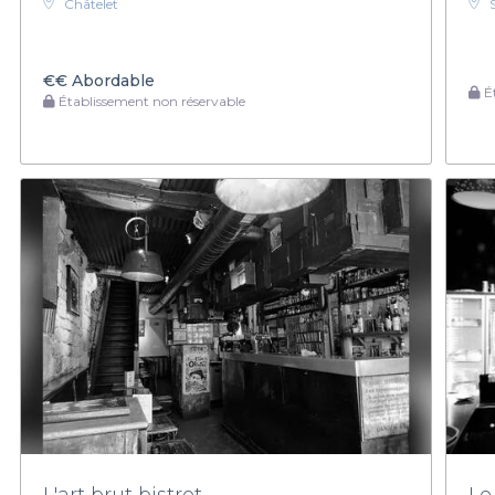
Châtelet
€€
Abordable
Ét
Établissement non réservable
L'art brut bistrot
Le