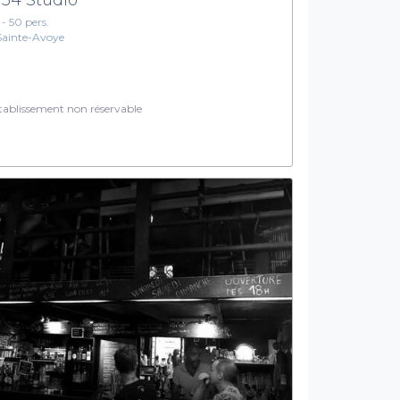
 - 50 pers.
Sainte-Avoye
ablissement non réservable