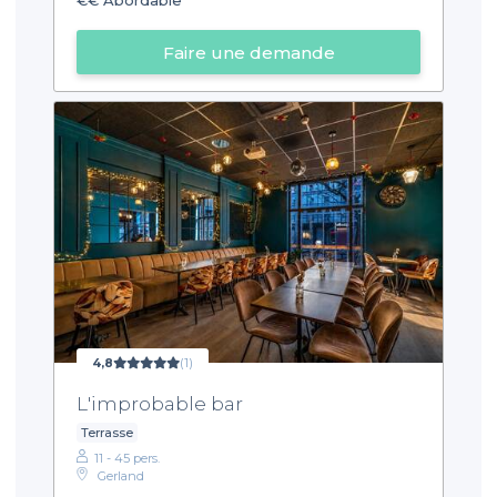
Faire une demande
4,8
(1)
L'improbable bar
Terrasse
11 - 45 pers.
Gerland