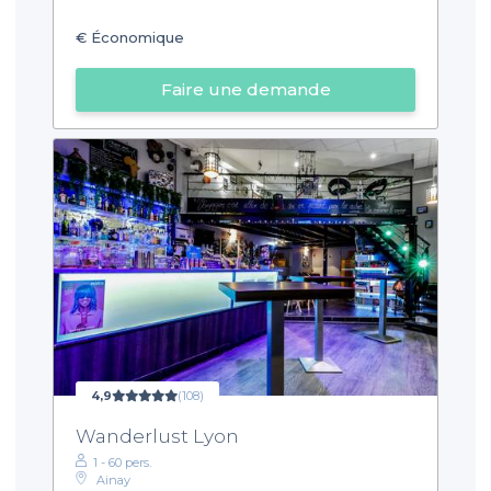
€
Économique
Faire une demande
4,9
(108)
Wanderlust Lyon
1 - 60 pers.
Ainay