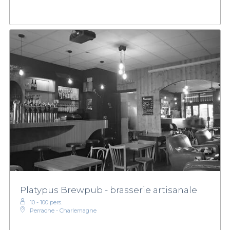
Platypus Brewpub - brasserie artisanale
10 - 100 pers.
Perrache - Charlemagne