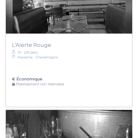
L'Alerte Rouge
10 - 200 pers.
Perrache - Charlemagne
€
Économique
Établissement non réservable