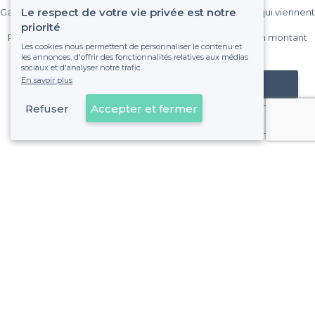
Le respect de votre vie privée est notre
Gagnez de nombreux clients parmi le million de visiteurs qui viennent
sur Privateaser chaque mois.
priorité
Pas de commissions et sans engagement, vous payez un montant
Les cookies nous permettent de personnaliser le contenu et
fixe sans risque de voir déraper la facture.
les annonces, d'offrir des fonctionnalités relatives aux médias
sociaux et d'analyser notre trafic.
En savoir plus
Référencer mon établissement
Refuser
Accepter et fermer
Déjà client
Perrache - Alentours
<
Les meilleurs bars à bières - Lyon 2e Arrondissement
Perrache - Types de lieux
<
Top Bar Perrache à Lyon
Les meilleurs bars festifs - Perrache, Lyon
Les meilleurs bars cachés - Perrache, Lyon