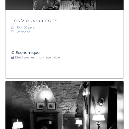
Les Vieux Garçons
10 - 100 pers.
Perrache
€
Économique
Établissement non réservable