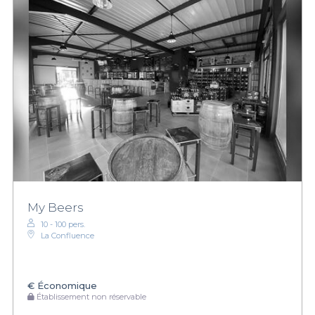
My Beers
10 - 100 pers.
La Confluence
€
Économique
Établissement non réservable