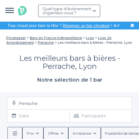
Quel type d'évènement
organisez-vous ?
✖
Trop chaud pour faire la fête ?
Réservez un bar climatisé
! ❄️🎉
Privateaser
Bars en France métropolitaine
Lyon
Lyon 2e
Arrondissement
Perrache
Les meilleurs bars à bières - Perrache, Lyon
Les meilleurs bars à bières -
Perrache, Lyon
Notre sélection de 1 bar
Perrache
Date
Participants
Prix
Offres
Ambiance
Possibilité de danse