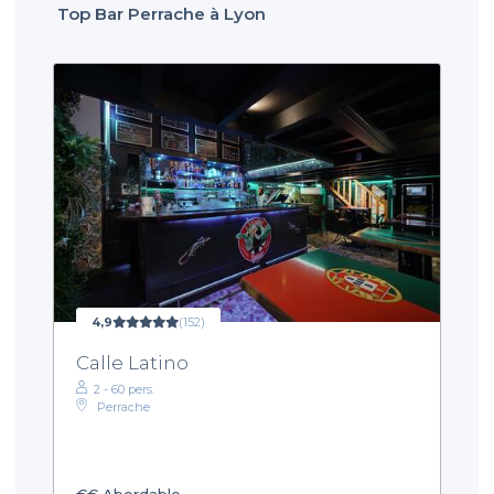
Top Bar Perrache à Lyon
4,9
(152)
Calle Latino
2 - 60 pers.
Perrache
€€
Abordable