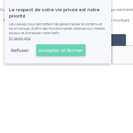
Le respect de votre vie privée est notre
Gagnez de nombreux clients parmi le million de visiteurs qui viennent
sur Privateaser chaque mois.
priorité
Pas de commissions et sans engagement, vous payez un montant
Les cookies nous permettent de personnaliser le contenu et
fixe sans risque de voir déraper la facture.
les annonces, d'offrir des fonctionnalités relatives aux médias
sociaux et d'analyser notre trafic.
En savoir plus
Référencer mon établissement
Refuser
Accepter et fermer
Déjà client
La Blancarde - Alentours
<
Les meilleurs bars à bières - 4e Arrondissement, Marseille
La Blancarde - Types de lieux
<
Les meilleurs bars - La Blancarde, Marseille
Les meilleurs bars sportifs - La Blancarde, Marseille