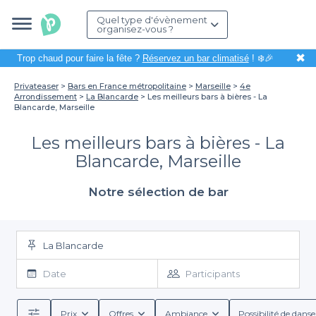
Quel type d'évènement
organisez-vous ?
✖
Trop chaud pour faire la fête ?
Réservez un bar climatisé
! ❄️🎉
Privateaser
Bars en France métropolitaine
Marseille
4e
Arrondissement
La Blancarde
Les meilleurs bars à bières - La
Blancarde, Marseille
Les meilleurs bars à bières - La
Blancarde, Marseille
Notre sélection de bar
La Blancarde
Date
Participants
Prix
Offres
Ambiance
Possibilité de danse