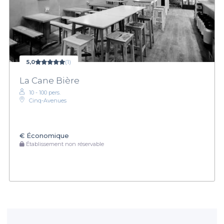
5,0
(1)
La Cane Bière
10 - 100 pers.
Cinq-Avenues
€
Économique
Établissement non réservable