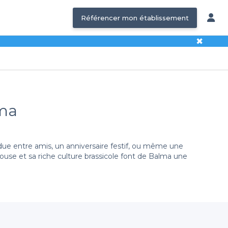
Référencer mon établissement
✖
lma
ue entre amis, un anniversaire festif, ou même une
louse et sa riche culture brassicole font de Balma une
e sélection variée de bars à bières à Balma. Que vous
ont vous avez besoin. De plus, vous avez accès à des