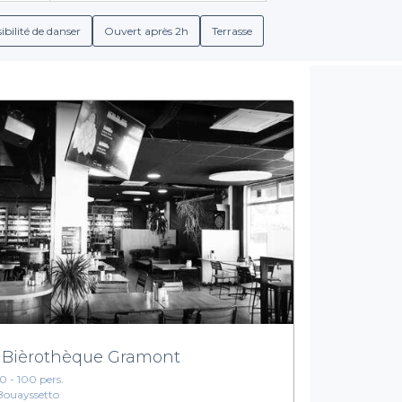
ue les conditions de réservation, les menus de groupe, et les opt
les meilleures offres à portée de main.
ibilité de danser
Ouvert après 2h
Terrasse
Une diversité de choix pour chaque événement
rge gamme de services qui répondent à toutes vos envies. Que vo
z le lieu qui vous correspond le mieux. Avec une multitude de solu
hes apéritives, nous vous assurons une expérience mémorable a
ières à Balma. Faites le premier pas vers l'organisation de votre
. Réservez dès maintenant avec Privateaser et offrez-vous un mom
 Bièrothèque Gramont
10 - 100 pers.
Bouayssetto