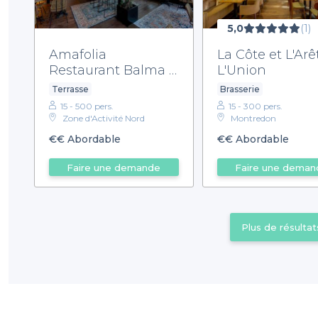
5,0
(1)
Amafolia
La Côte et L'Arê
Restaurant Balma -
L'Union
Brasserie
Terrasse
Brasserie
Méditerranéenne
15 - 500 pers.
15 - 300 pers.
Zone d'Activité Nord
Montredon
€€
Abordable
€€
Abordable
Faire une demande
Faire une deman
Plus de résultat