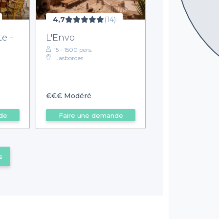
4,7
(14)
te -
L'Envol
15 - 1500 pers.
Lasbordes
€€€
Modéré
de
Faire une demande
s