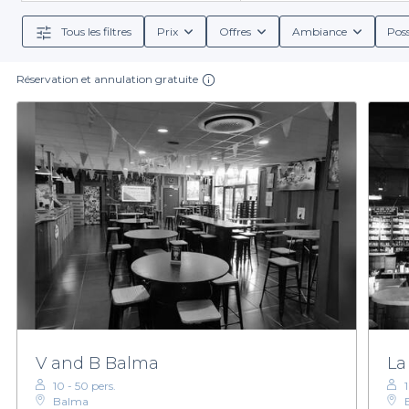
détails indispensables sur chaque établissement, tels q
Tous les filtres
Prix
Offres
Ambiance
Poss
Réservation et annulation gratuite
En utilisant Privateaser, vous bénéficiez d'une la
plus conséquent, explorez notre sélection et choisisse
passant par des planc
N'attendez plus pour découvrir les meilleurs bars à b
site pour trouver le lieu parfait
V and B Balma
La
10 - 50 pers.
Balma