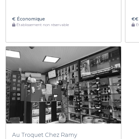
€
Économique
€€
Établissement non réservable
Ét
Au Troquet Chez Ramy