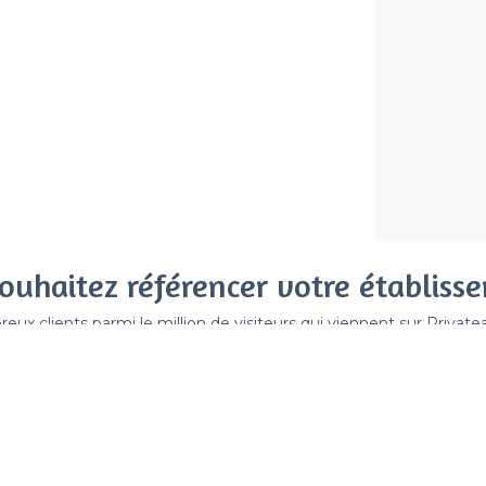
ouhaitez référencer votre établiss
x clients parmi le million de visiteurs qui viennent sur Privat
 sans engagement, vous payez un montant fixe sans risque de vo
Référencer mon établissement
Déjà client