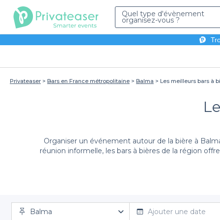
Quel type d'évènement
organisez-vous ?
Tro
Privateaser
Bars en France métropolitaine
Balma
Les meilleurs bars à b
Le
Organiser un événement autour de la bière à Balma
réunion informelle, les bars à bières de la région of
Grâce à Privateaser, organiser votre sortie n'a jama
Balma
souhaitiez déguster des bières artisanales, des cla
Ajouter une date