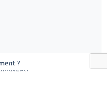
ement ?
easer chaque mois.
ir déraper la facture.