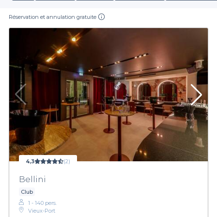
Réservation et annulation gratuite
4,3
(2)
Bellini
Club
1 - 140 pers.
Vieux-Port