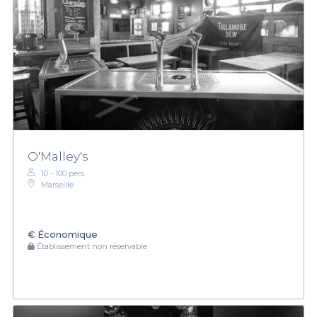
O'Malley's
10 - 100 pers.
Marseille
€
Économique
Établissement non réservable