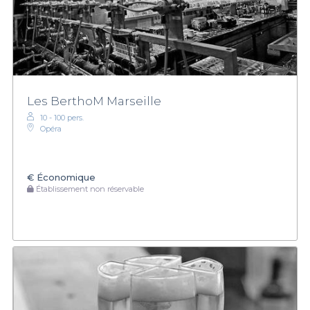
Les BerthoM Marseille
10 - 100 pers.
Opéra
€
Économique
Établissement non réservable