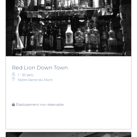
Red Lion Down Town
1 - 50 pers.
Notre-Dame-du-Mont
Établissement non réservable