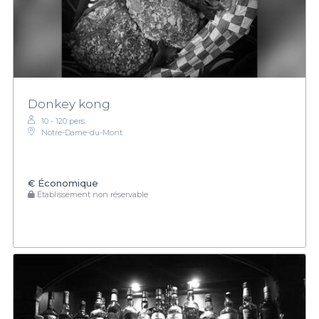
Donkey kong
10 - 120 pers.
Notre-Dame-du-Mont
€
Économique
Établissement non réservable