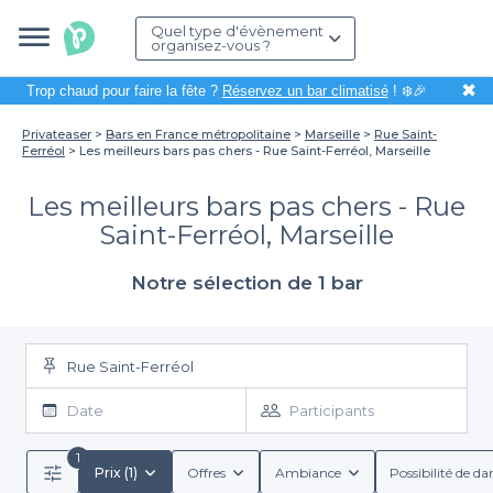
Quel type d'évènement
organisez-vous ?
✖
Trop chaud pour faire la fête ?
Réservez un bar climatisé
! ❄️🎉
Privateaser
Bars en France métropolitaine
Marseille
Rue Saint-
Ferréol
Les meilleurs bars pas chers - Rue Saint-Ferréol, Marseille
Les meilleurs bars pas chers - Rue
Saint-Ferréol, Marseille
Notre sélection de 1 bar
Rue Saint-Ferréol
Date
Participants
1
Prix (1)
Offres
Ambiance
Possibilité de da