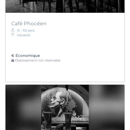
Café Phocéen
10 - 100 pers.
Marseille
€
Économique
Établissement non réservable