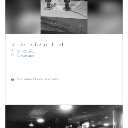
Madness fusion food
10 - 100 pers.
St Barnabé
Établissement non réservable