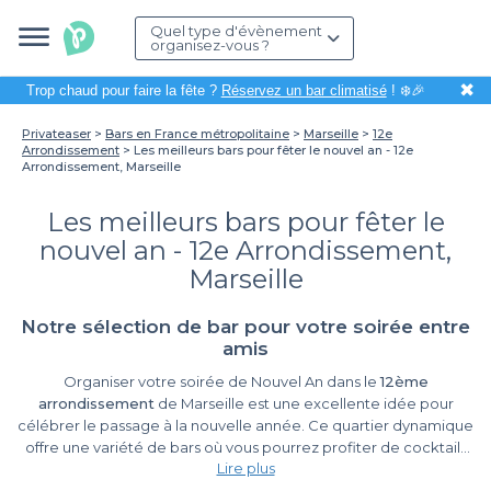
Quel type d'évènement
organisez-vous ?
✖
Trop chaud pour faire la fête ?
Réservez un bar climatisé
! ❄️🎉
Privateaser
Bars en France métropolitaine
Marseille
12e
Arrondissement
Les meilleurs bars pour fêter le nouvel an - 12e
Arrondissement, Marseille
Les meilleurs bars pour fêter le
nouvel an - 12e Arrondissement,
Marseille
Notre sélection de bar pour votre soirée entre
amis
Organiser votre soirée de Nouvel An dans le
12ème
arrondissement
de Marseille est une excellente idée pour
célébrer le passage à la nouvelle année. Ce quartier dynamique
offre une variété de bars où vous pourrez profiter de cocktails
Lire plus
festifs, de musique entraînante et d’une ambiance conviviale.