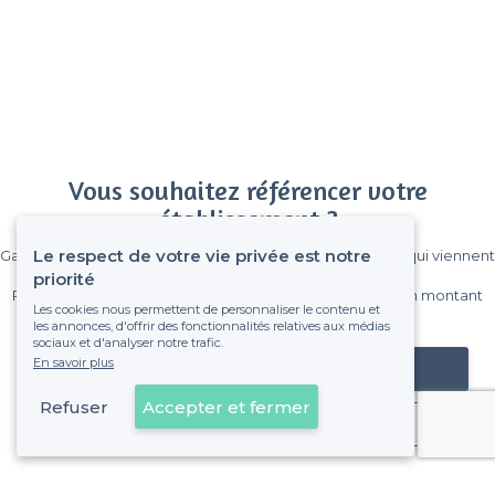
Vous souhaitez référencer votre
établissement ?
Le respect de votre vie privée est notre
Gagnez de nombreux clients parmi le million de visiteurs qui viennent
sur Privateaser chaque mois.
priorité
Pas de commissions et sans engagement, vous payez un montant
Les cookies nous permettent de personnaliser le contenu et
fixe sans risque de voir déraper la facture.
les annonces, d'offrir des fonctionnalités relatives aux médias
sociaux et d'analyser notre trafic.
En savoir plus
Référencer mon établissement
Refuser
Accepter et fermer
Déjà client