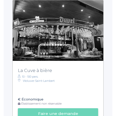
La Cuve à bière
10 - 100 pers.
Woluwe-Saint-Lambert
€
Économique
Établissement non réservable
Faire une demande