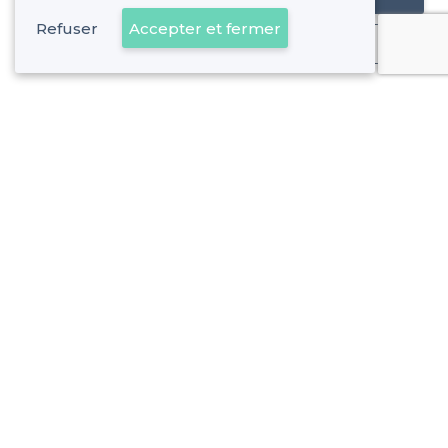
Refuser
Accepter et fermer
Déjà client
Woluwe-Saint-Pierre - Alentours
<
Les meilleurs bars insolites - Bruxelles
Woluwe-Saint-Pierre - Types de lieux
<
Top bar sympa à Woluwe-Saint-Pierre
Les meilleurs bars dansants - Woluwe-Saint-Pierre, Bruxell