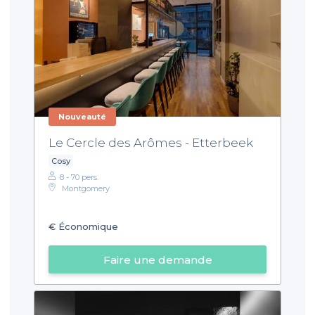
Nouveauté
Le Cercle des Arômes - Etterbeek
Cosy
8 - 70 pers.
Montgomery
€
Économique
Faire une demande