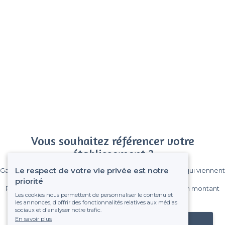
Vous souhaitez référencer votre
établissement ?
Le respect de votre vie privée est notre
Gagnez de nombreux clients parmi le million de visiteurs qui viennent
sur Privateaser chaque mois.
priorité
Pas de commissions et sans engagement, vous payez un montant
Les cookies nous permettent de personnaliser le contenu et
fixe sans risque de voir déraper la facture.
les annonces, d'offrir des fonctionnalités relatives aux médias
sociaux et d'analyser notre trafic.
En savoir plus
Référencer mon établissement