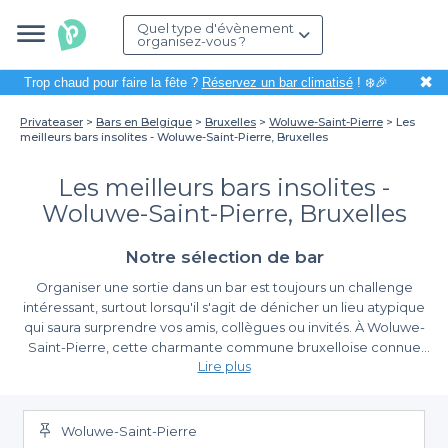
Quel type d'évènement
organisez-vous ?
✖
Trop chaud pour faire la fête ?
Réservez un bar climatisé
! ❄️🎉
Privateaser
Bars en Belgique
Bruxelles
Woluwe-Saint-Pierre
Les
meilleurs bars insolites - Woluwe-Saint-Pierre, Bruxelles
Les meilleurs bars insolites -
Woluwe-Saint-Pierre, Bruxelles
Notre sélection de bar
Organiser une sortie dans un bar est toujours un challenge
intéressant, surtout lorsqu'il s'agit de dénicher un lieu atypique
qui saura surprendre vos amis, collègues ou invités. À Woluwe-
Saint-Pierre, cette charmante commune bruxelloise connue
Lire plus
pour ses espaces verts et son ambiance paisible, se cachent des
bars qui sortent de l'ordinaire. Que vous soyez à la recherche
Découvrez une diversité incomparable dans l'offre de bars
d'une ambiance conviviale pour un apéritif ou d'un lieu plus
atypiques
original pour célébrer un événement, ces établissements
Woluwe-Saint-Pierre
Utiliser la plateforme Privateaser pour réserver un bar vous
insolites sauront répondre à vos attentes.