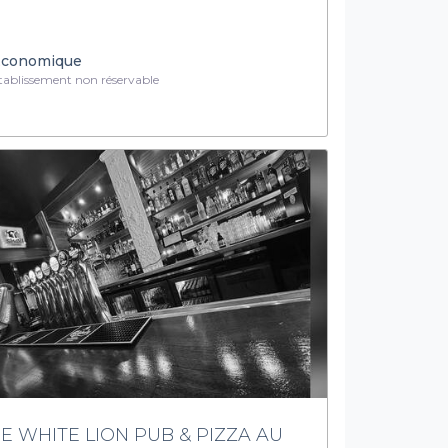
conomique
ablissement non réservable
E WHITE LION PUB & PIZZA AU