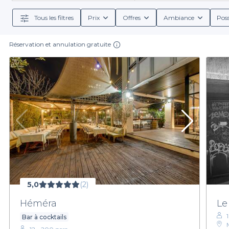
cocktails créatifs, des vins locaux ou des
Tous les filtres
Prix
Offres
Ambiance
Poss
Nous vous offrons également la possibilité de co
personnaliser votre expérience. La diversité des ba
Réservation et annulation gratuite
Ne laissez pas le stress de l’organisation vous déco
maintenant notre sélection et laissez-vous inspirer
disponibles 
5,0
(2)
Héméra
Le
Bar à cocktails