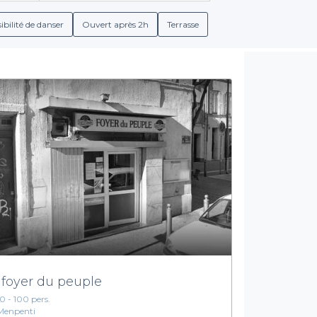
 planches de charcuterie délicieuses, vous trouverez forcément l’é
ibilité de danser
Ouvert après 2h
Terrasse
nsulter les conditions de réservation en détail, ainsi que des 
rs disponibles vous garantit que vous trouverez le cadre idéal po
intime et accueillant.
Réservez dès maintenant avec Privateaser
urager. Grâce à Privateaser, réserver un bar cosy dans le 10ème 
 par les ambiances uniques des établissements marseillais. Rendez
et concrétiser votre projet d’événement dans un cadre chaleureux 
 foyer du peuple
10 - 100 pers.
Menpenti