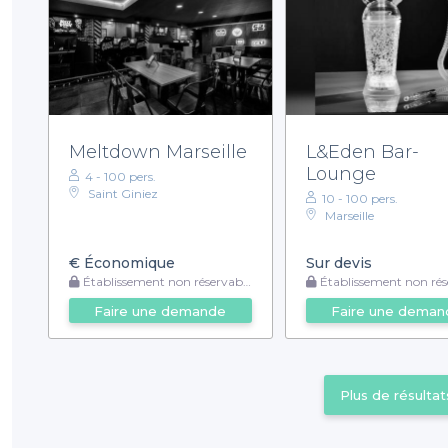
Meltdown Marseille
L&Eden Bar-
Lounge
4 - 100 pers.
Saint Giniez
10 - 100 pers.
Marseille
€
Économique
Sur devis
Établissement non réservable
Établissement non rése
Faire une demande
Faire une deman
Plus de résultat