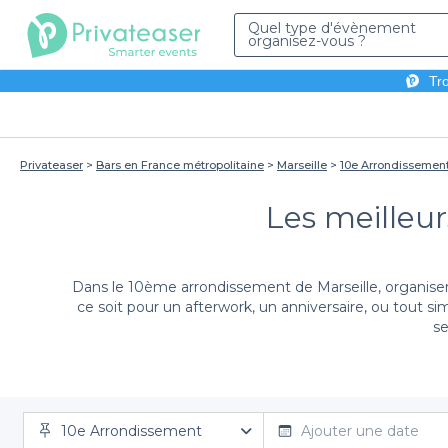
Quel type d'évènement
organisez-vous ?
Tro
Privateaser
Bars en France métropolitaine
Marseille
10e Arrondissemen
Les meilleur
Dans le 10ème arrondissement de Marseille, organiser
ce soit pour un afterwork, un anniversaire, ou tout s
se
Utiliser la plateforme Privateaser pour planifier
10e Arrondissement
proposons un large éventail de bars soigneusement s
Ajouter une date