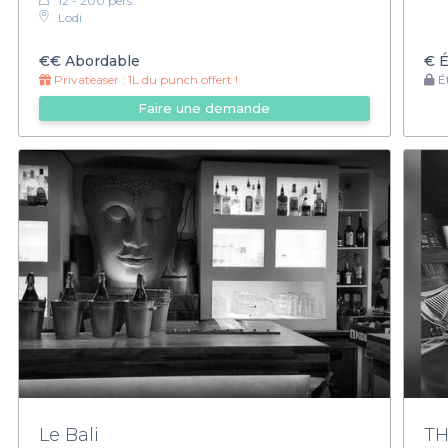
12 - 200 pers.
Lodi
€€
Abordable
€
É
Privateaser :
1L du punch offert !
Ét
Faire une demande
Le Bali
TH