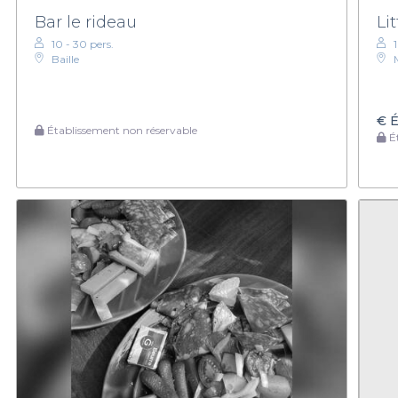
Bar le rideau
Li
10 - 30 pers.
Baille
€
É
Établissement non réservable
Ét