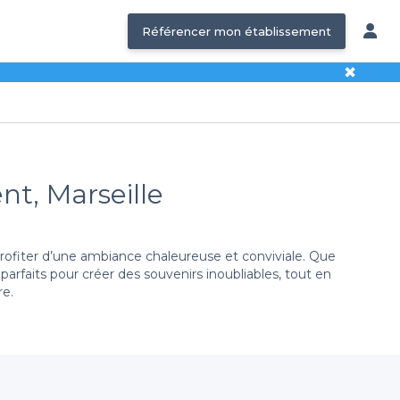
Référencer mon établissement
✖
nt, Marseille
rofiter d’une ambiance chaleureuse et conviviale. Que
arfaits pour créer des souvenirs inoubliables, tout en
re.
e solution simple et efficace. En effet, nous vous
ptés à vos besoins. Que vous souhaitiez déguster des