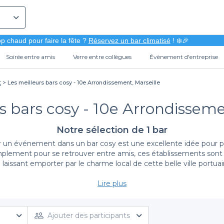
p chaud pour faire la fête ?
Réservez un bar climatisé
! ❄️🎉
Soirée entre amis
Verre entre collègues
Évènement d'entreprise
t
Les meilleurs bars cosy - 10e Arrondissement, Marseille
s bars cosy - 10e Arrondisseme
Notre sélection de 1 bar
 un événement dans un bar cosy est une excellente idée pour p
implement pour se retrouver entre amis, ces établissements sont p
 laissant emporter par le charme local de cette belle ville portuai
Lire plus
Les avantages de Privateaser pour votre réservation
 votre événement dans un bar cosy du 10ème arrondissement est un
électionnés, offrant des ambiances variées et des services ada
Ajouter des participants