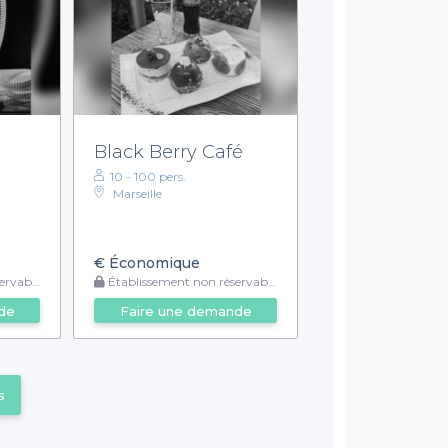
Black Berry Café
10 - 100 pers.
Marseille
€
Économique
rvable
Établissement non réservable
de
Faire une demande
s