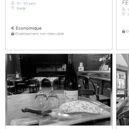
FE
10 - 50 pers.
Baille
€
Économique
Ét
Établissement non réservable