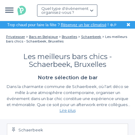
Quel type d'évènement
organisez-vous ?
✖
Trop chaud pour faire la fête ?
Réservez un bar climatisé
! ❄️🎉
Privateaser
Bars en Belgique
Bruxelles
Schaerbeek
Les meilleurs
bars chics - Schaerbeek, Bruxelles
Les meilleurs bars chics -
Schaerbeek, Bruxelles
Notre sélection de bar
Dans la charmante commune de Schaerbeek, où l'art déco se
mêle à une atmosphère contemporaine, organiser un
événement dans un bar chic constitue une expérience unique
et mémorable. Que ce soit pour un afterwork entre collègues,
Lire plus
un anniversaire ou une soirée entre amis, ces établissements
représentent l'endroit idéal pour se retrouver dans un cadre
La simplicité au service de votre événement
raffiné et convivial. Ils offrent une ambiance propice aux
échanges, tout en étant parfaitement situés à proximité de lieux
Schaerbeek
Grâce à Privateaser, réserver un bar chic à Schaerbeek n'a
emblématiques comme le Parc Josaphat ou la fameuse Maison