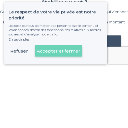
établissement ?
Le respect de votre vie privée est notre
Gagnez de nombreux clients parmi le million de visiteurs qui viennent
sur Privateaser chaque mois.
priorité
Pas de commissions et sans engagement, vous payez un montant
Les cookies nous permettent de personnaliser le contenu et
fixe sans risque de voir déraper la facture.
les annonces, d'offrir des fonctionnalités relatives aux médias
sociaux et d'analyser notre trafic.
En savoir plus
Référencer mon établissement
Refuser
Accepter et fermer
Déjà client
Schaerbeek - Alentours
<
Les meilleurs bars chics - Bruxelles
Schaerbeek - Types de lieux
<
Top bar sympa à Schaerbeek
Les meilleurs bars à bières - Schaerbeek, Bruxelles