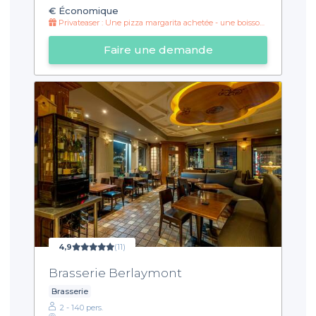
€
Économique
Privateaser : Une pizza margarita achetée - une boisson offerte !
Faire une demande
4,9
(11)
Brasserie Berlaymont
Brasserie
2 - 140 pers.