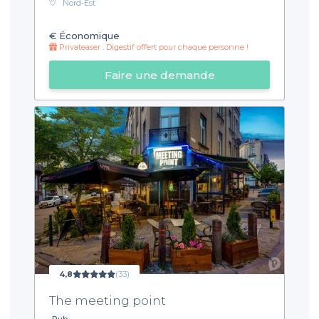
Nord-Est
€
Économique
Privateaser : Digestif offert pour chaque personne !
Faire une demande
4,8
(33)
The meeting point
Pub