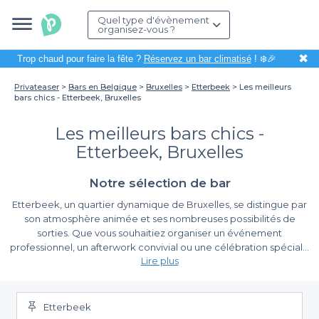
Quel type d'évènement
organisez-vous ?
✖
Trop chaud pour faire la fête ?
Réservez un bar climatisé
! ❄️🎉
Privateaser
Bars en Belgique
Bruxelles
Etterbeek
Les meilleurs
bars chics - Etterbeek, Bruxelles
Les meilleurs bars chics -
Etterbeek, Bruxelles
Notre sélection de bar
Etterbeek, un quartier dynamique de Bruxelles, se distingue par
son atmosphère animée et ses nombreuses possibilités de
sorties. Que vous souhaitiez organiser un événement
professionnel, un afterwork convivial ou une célébration spéciale
Lire plus
entre amis, choisir un bar chic à Etterbeek est une option idéale
pour allier élégance et convivialité. Toutefois, organiser un tel
L’art de réserver facilement avec Privateaser
événement demande un peu de préparation, entre la
recherche de l’établissement parfait et la coordination des
La plateforme Privateaser propose une expérience de
Etterbeek
détails. C'est ici que Privateaser entre en jeu pour vous simplifier
réservation fluide et intuitive, vous permettant de trouver et de