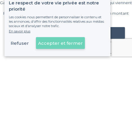
Le respect de votre vie privée est notre
Gagnez de nombreux clients parmi le million de visiteurs qui viennent
sur Privateaser chaque mois.
priorité
Pas de commissions et sans engagement, vous payez un montant
Les cookies nous permettent de personnaliser le contenu et
fixe sans risque de voir déraper la facture.
les annonces, d'offrir des fonctionnalités relatives aux médias
sociaux et d'analyser notre trafic.
En savoir plus
Référencer mon établissement
Refuser
Accepter et fermer
Déjà client
Etterbeek - Alentours
<
Les meilleurs bars chics - Bruxelles
Etterbeek - Types de lieux
<
Les meilleurs bars - Etterbeek, Bruxelles
Les meilleurs bars de nuit - Etterbeek, Bruxelles