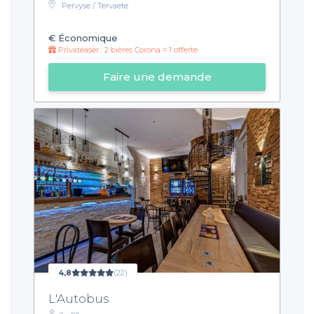
Pervyse / Tervaete
€
Économique
Privateaser : 2 bières Corona = 1 offerte
Faire une demande
4,8
(22)
L'Autobus