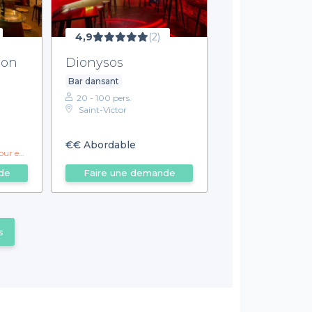
4,9
(2)
bon
Dionysos
Bar dansant
20 - 100 pers.
Saint-Victor
€€
Abordable
 groupes !
de
Faire une demande
s