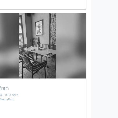
fran
10 - 100 pers.
Vieux-Port