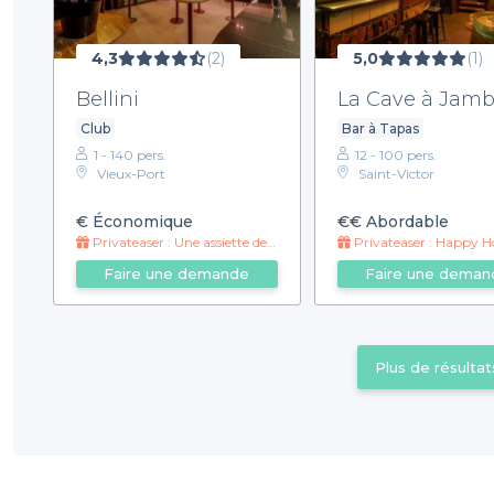
4,3
(2)
5,0
(1)
Bellini
La Cave à Jam
Club
Bar à Tapas
1 - 140 pers.
12 - 100 pers.
Vieux-Port
Saint-Victor
€
Économique
€€
Abordable
Privateaser : Une assiette de tapas offerte ✨
Privateaser : Happy Hour exceptionnel pour les
Faire une demande
Faire une deman
Plus de résultat