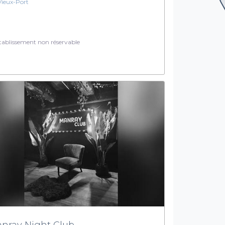
Vieux-Port
ablissement non réservable
nray Night Club