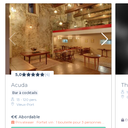
5,0
(4)
Acuda
Th
Bar à cocktails
13 - 120 pers.
Vieux-Port
€€
Abordable
Ét
Privateaser :
Forfait vin : 1 bouteille pour 3 personnes à 12.50€ par personne !