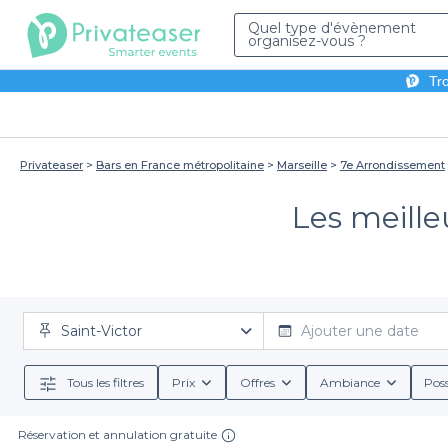
Quel type d'évènement
organisez-vous ?
Tro
Privateaser
Bars en France métropolitaine
Marseille
7e Arrondissement
Les meille
Saint-Victor
Ajouter une date
Tous les filtres
Prix
Offres
Ambiance
Poss
Réservation et annulation gratuite