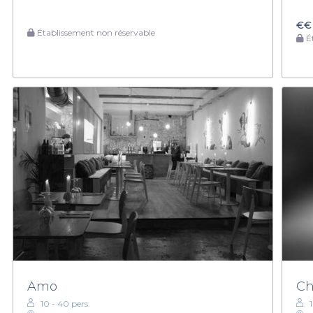
€€
Établissement non réservable
Ét
Amo
Ch
10 - 40 pers.