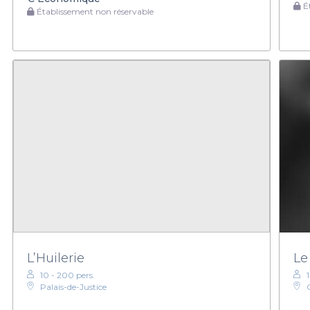
Ét
Établissement non réservable
L’Huilerie
Le
10 - 200 pers.
Palais-de-Justice