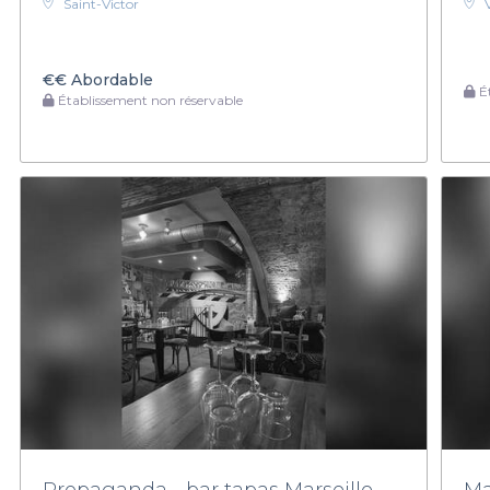
Saint-Victor
€€
Abordable
Ét
Établissement non réservable
Propaganda - bar tapas Marseille
Ma