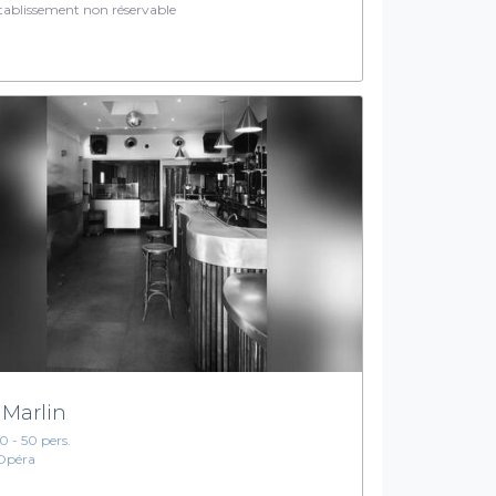
ablissement non réservable
 Marlin
10 - 50 pers.
Opéra