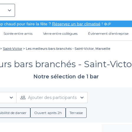
p chaud pour faire la fête ?
Réservez un bar climatisé
! ❄️🎉
Soirée entre amis
Verre entre collègues
Évènement d'entreprise
Saint-Victor
Les meilleurs bars branchés - Saint-Victor, Marseille
urs bars branchés - Saint-Victor
Notre sélection de 1 bar
Ajouter des participants
ibilité de danser
Ouvert après 2h
Terrasse