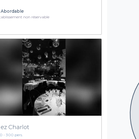
Abordable
ablissement non réservable
ez Charlot
10 - 300 pers.