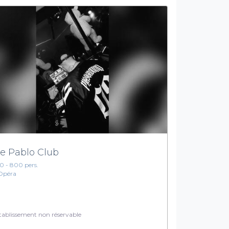
e Pablo Club
10 - 800 pers.
Opéra
ablissement non réservable