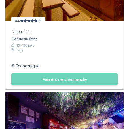
5,0
(2)
Maurice
Bar de quartier
13 - 120 pers.
Lodi
€
Économique
Faire une demande