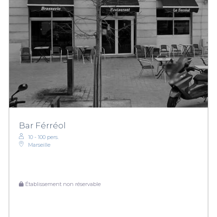
Bar Férréol
10 - 100 pers.
Marseille
Établissement non réservable