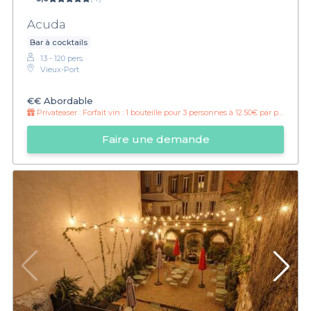
Acuda
Bar à cocktails
13 - 120 pers.
Vieux-Port
€€
Abordable
Privateaser :
Forfait vin : 1 bouteille pour 3 personnes à 12.50€ par personne !
Faire une demande