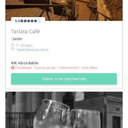
5,0
(3)
Tarlata Café
Jardin
1 - 120 pers.
Notre Dame du Mont
€€
Abordable
Privateaser :
Tous les jeudis : 1 verre acheté 1 verre offert
Faire une demande