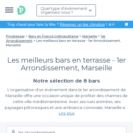
Quel type d'évènement
organisez-vous ?
✖
Trop chaud pour faire la fête ?
Réservez un bar climatisé
! ❄️🎉
Privateaser
Bars en France métropolitaine
Marseille
1er
Arrondissement
Les meilleurs bars en terrasse - 1er Arrondissement,
Marseille
Les meilleurs bars en terrasse - 1er
Arrondissement, Marseille
Notre sélection de 8 bars
L'organisation d'un événement dans le 1er arrondissement de
Marseille offre une occasion unique de profiter des charmes de
cette ville méditerranéenne. Avec ses rues animées, ses
paysages pittoresques et une ambiance conviviale, Marseille est
Lire plus
l'endroit idéal pour se rassembler entre amis ou collègues. Que
ce soit pour un afterwork, un anniversaire ou une simple sortie
Les avantages de réserver un bar avec terrasse grâce à
détente, choisir un bar avec terrasse permet de savourer un
Privateaser
moment agréable tout en profitant du doux climat et de la
1er Arrondissement