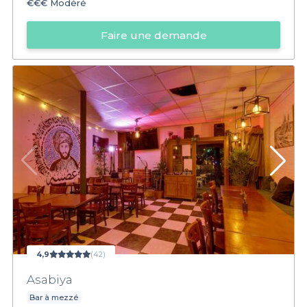
€€€
Modéré
Faire une demande
4,9
(42)
Asabiya
Bar à mezzé