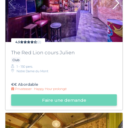
4,5
(2)
The Red Lion cours Julien
Club
1 - 150 pers.
Notre Dame du Mont
€€
Abordable
Privateaser :
Happy Hour prolongé
Faire une demande