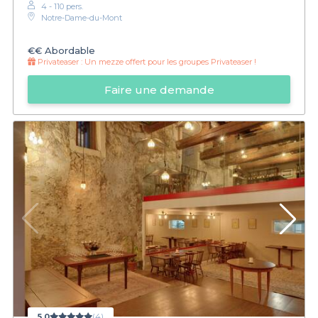
4 - 110 pers.
Notre-Dame-du-Mont
€€
Abordable
Privateaser :
Un mezze offert pour les groupes Privateaser !
Faire une demande
5,0
(4)