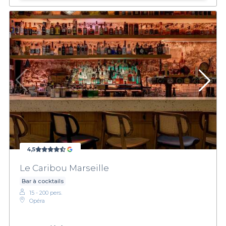
4,5
Le Caribou Marseille
Bar à cocktails
15 - 200 pers.
Opéra