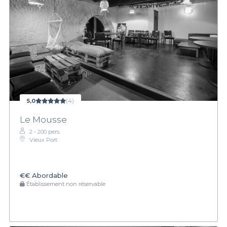
5,0
(4)
Le Mousse
2 - 200 pers.
Vieux Port
€€
Abordable
Établissement non réservable