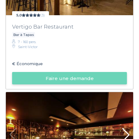
5,0
(3)
Vertigo Bar Restaurant
Bar à Tapas
7 - 160 pers.
Saint-Victor
€
Économique
Faire une demande