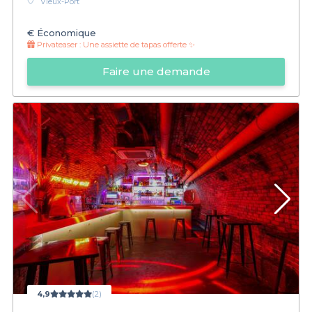
Vieux-Port
€
Économique
Privateaser :
Une assiette de tapas offerte ✨
Faire une demande
4,9
(2)