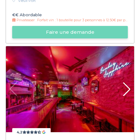
Vieux-Port
€€
Abordable
Privateaser :
Forfait vin : 1 bouteille pour 3 personnes à 12.50€ par personne !
Faire une demande
4,2