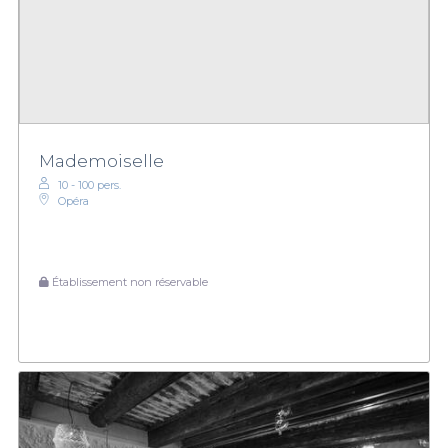
Mademoiselle
10 - 100 pers.
Opéra
Établissement non réservable