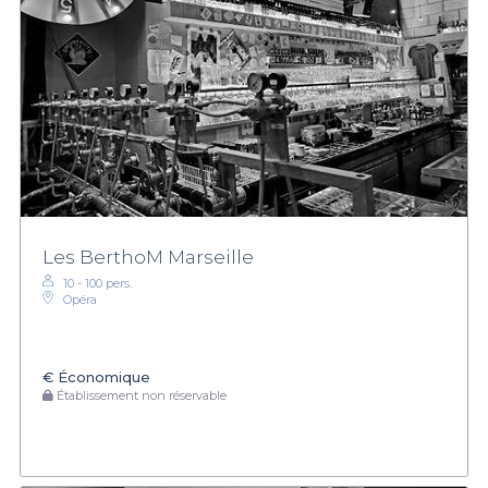
Les BerthoM Marseille
10 - 100 pers.
Opéra
€
Économique
Établissement non réservable