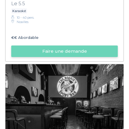
Le 5.5
Karaoké
10 - 40 pers.
Noailles
€€
Abordable
Faire une demande