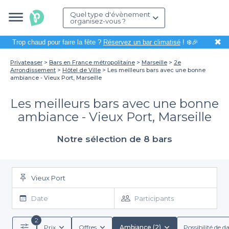
Quel type d'évènement
organisez-vous ?
✖
Trop chaud pour faire la fête ?
Réservez un bar climatisé
! ❄️🎉
Privateaser
Bars en France métropolitaine
Marseille
2e
Arrondissement
Hôtel de Ville
Les meilleurs bars avec une bonne
ambiance - Vieux Port, Marseille
Les meilleurs bars avec une bonne
ambiance - Vieux Port, Marseille
Notre sélection de 8 bars
Vieux Port
Date
Participants
2
Prix
Offres
Ambiance (2)
Possibilité de d