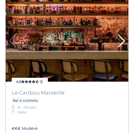
4,5
Le Caribou Marseille
Bar à cocktails
15 - 200 pers.
Opéra
€€€
Modéré