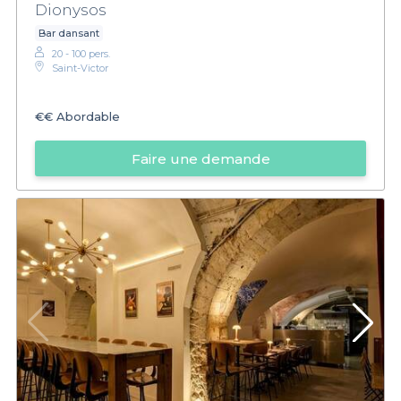
Dionysos
Bar dansant
20 - 100 pers.
Saint-Victor
€€
Abordable
Faire une demande