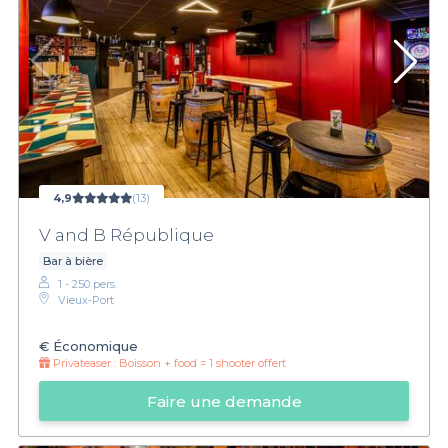
4,9
(13)
V and B République
Bar à bière
1 - 250 pers.
Vieux-Port
€
Économique
Privateaser :
Boisson + food = 1 shooter offert
Faire une demande