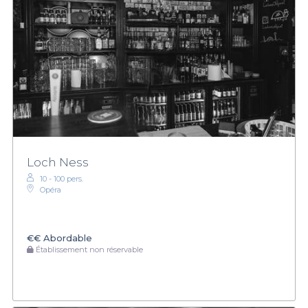
Loch Ness
10 - 100 pers.
Opéra
€€
Abordable
Établissement non réservable