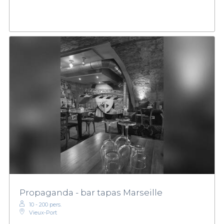
Propaganda - bar tapas Marseille
10 - 200 pers.
Vieux‑Port