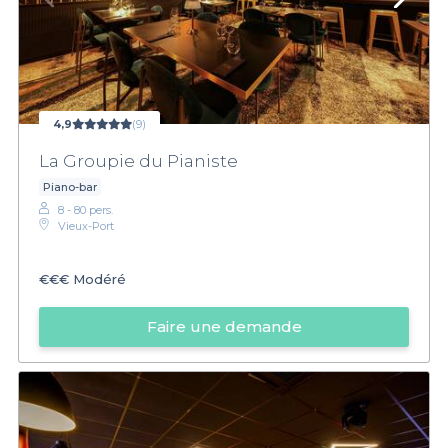
4,9
(9)
La Groupie du Pianiste
Piano-bar
8 - 80 pers.
Vieux-Port
€€€
Modéré
Faire une demande