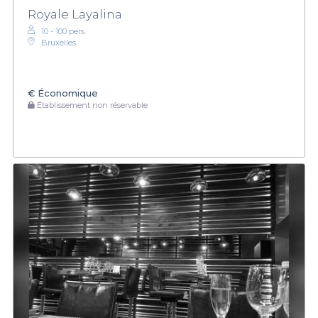
Royale Layalina
10 - 100 pers.
Bruxelles
€
Économique
Établissement non réservable