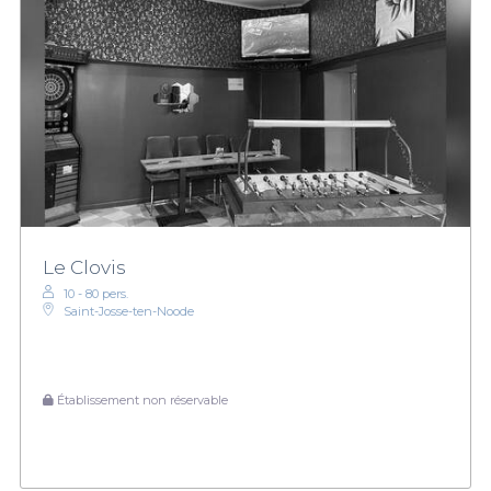
Le Clovis
10 - 80 pers.
Saint-Josse-ten-Noode
Établissement non réservable