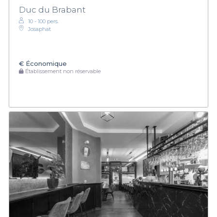
Duc du Brabant
10 - 100 pers.
Josaphat
€
Économique
Établissement non réservable