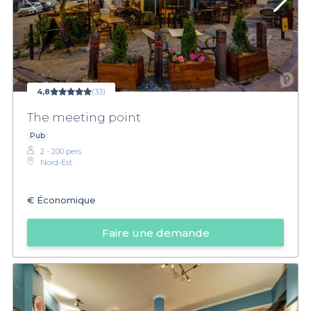
4,8
(33)
The meeting point
Pub
2 - 200 pers.
Nord-Est
€
Économique
Faire une demande