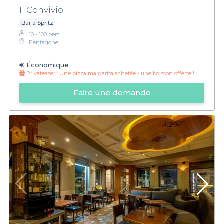
Il Convivio
Bar à Spritz
10 - 100 pers.
Pentagone
€
Économique
Privateaser :
Une pizza margarita achetée - une boisson offerte !
Faire une demande