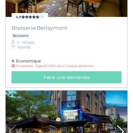
4,9
(11)
Brasserie Berlaymont
Brasserie
2 - 140 pers.
Nord-Est
€
Économique
Privateaser :
Digestif offert pour chaque personne !
Faire une demande