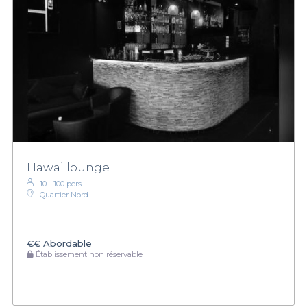
Hawai lounge
10 - 100 pers.
Quartier Nord
€€
Abordable
Établissement non réservable