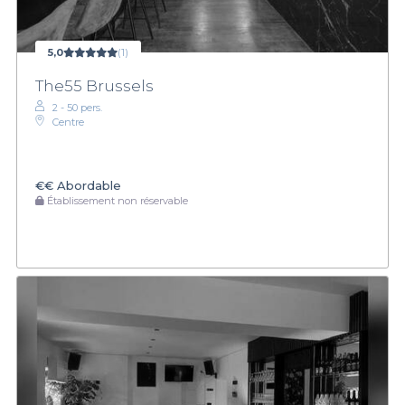
5,0
(1)
The55 Brussels
2 - 50 pers.
Centre
€€
Abordable
Établissement non réservable