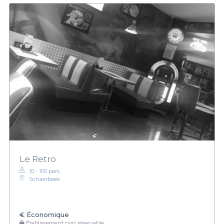
Le Retro
10 - 100 pers.
Schaerbeek
€
Économique
Établissement non réservable