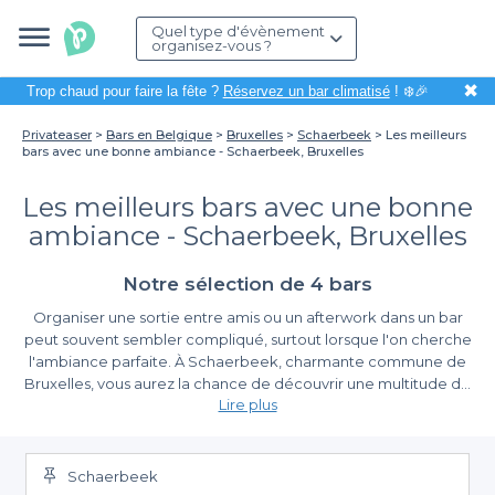
Quel type d'évènement
organisez-vous ?
✖
Trop chaud pour faire la fête ?
Réservez un bar climatisé
! ❄️🎉
Privateaser
Bars en Belgique
Bruxelles
Schaerbeek
Les meilleurs
bars avec une bonne ambiance - Schaerbeek, Bruxelles
Les meilleurs bars avec une bonne
ambiance - Schaerbeek, Bruxelles
Notre sélection de 4 bars
Organiser une sortie entre amis ou un afterwork dans un bar
peut souvent sembler compliqué, surtout lorsque l'on cherche
l'ambiance parfaite. À Schaerbeek, charmante commune de
Bruxelles, vous aurez la chance de découvrir une multitude de
Lire plus
bars où la musique et l'atmosphère chaleureuse se conjuguent
pour offrir une expérience inoubliable. Que vous soyez amateur
La simplicité de réservation avec Privateaser
de bières artisanales, de cocktails raffinés ou simplement d'une
ambiance conviviale, cette région regorge de trésors à
Schaerbeek
Grâce à Privateaser, organiser votre soirée devient un jeu
explorer.