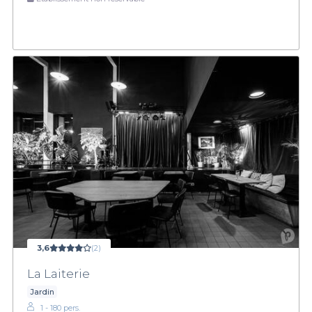
3,6
(2)
La Laiterie
Jardin
1 - 180 pers.