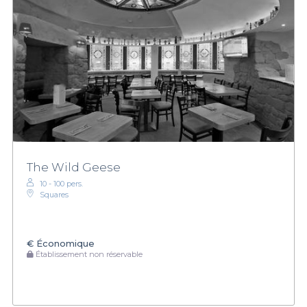
The Wild Geese
10 - 100 pers.
Squares
€
Économique
Établissement non réservable