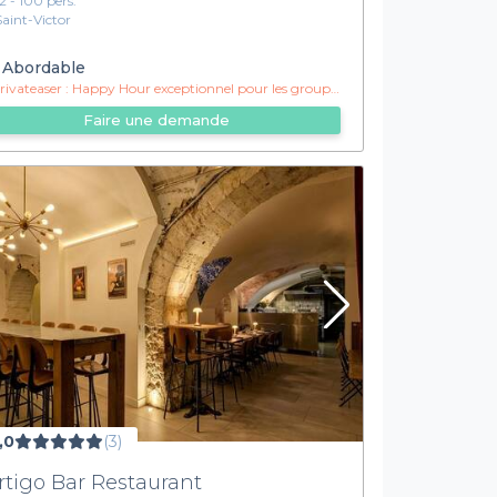
12 - 100 pers.
Saint-Victor
Abordable
ivateaser :
Happy Hour exceptionnel pour les groupes !
Faire une demande
,0
(3)
rtigo Bar Restaurant