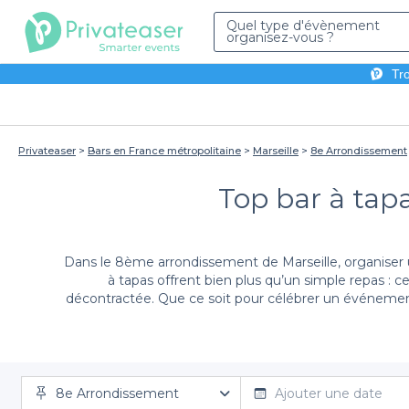
Quel type d'évènement
organisez-vous ?
Tro
Privateaser
Bars en France métropolitaine
Marseille
8e Arrondissement
Top bar à tap
Dans le 8ème arrondissement de Marseille, organiser 
à tapas offrent bien plus qu’un simple repas : 
décontractée. Que ce soit pour célébrer un événemen
D
8e Arrondissement
Lorsqu'il s'agit de trouver le bar à tapas idéal dans
Ajouter une date