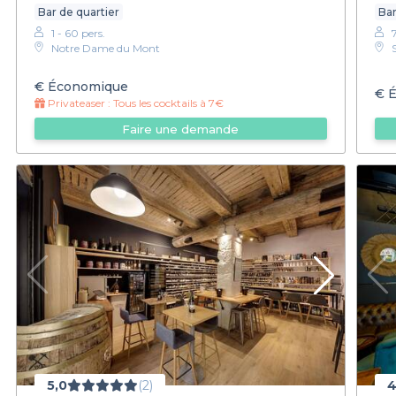
Bar de quartier
Bar
1 - 60 pers.
Notre Dame du Mont
€
Économique
€
É
Privateaser :
Tous les cocktails à 7€
Faire une demande
5,0
(2)
4