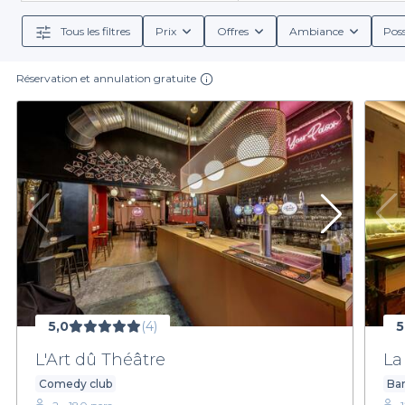
facilement un large choix d'établissements, chacun 
tortillas, ou des cocktails rafraîchissants pour accomp
Tous les filtres
Prix
Offres
Ambiance
Poss
vous fournissons des informa
Réservation et annulation gratuite
En explorant notre sélection, vous découvrirez une d
lampions. Chaque établissement référencé par Privateas
pour les groupes. Nous avons à cœur de vous fa
Saisissez cette occasion de vivre une expérience mémo
d’enfant.
Visitez notre site
pour explorer notre sélec
5,0
(4)
5
L'Art dû Théâtre
La
Comedy club
Bar