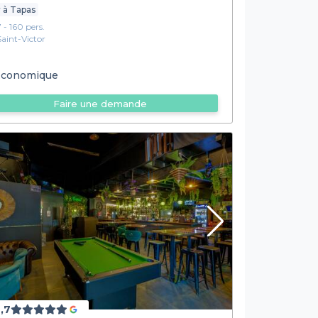
 à Tapas
7 - 160 pers.
Saint-Victor
conomique
Faire une demande
,7