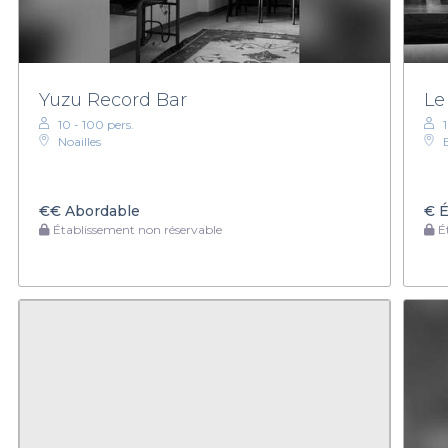
Yuzu Record Bar
Le
10 - 100 pers.
Noailles
€€
Abordable
€
É
Établissement non réservable
Ét