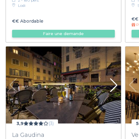
2 - 180 pers.
Lodi
€€
€€
Abordable
Pr
Faire une demande
3,9
(3)
5
La Gaudina
Ve