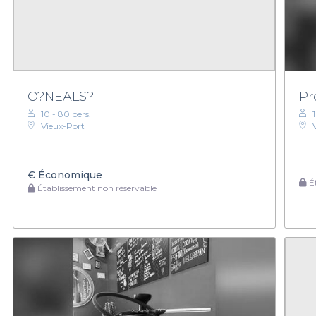
O?NEALS?
Pr
10 - 80 pers.
Vieux-Port
€
Économique
Ét
Établissement non réservable