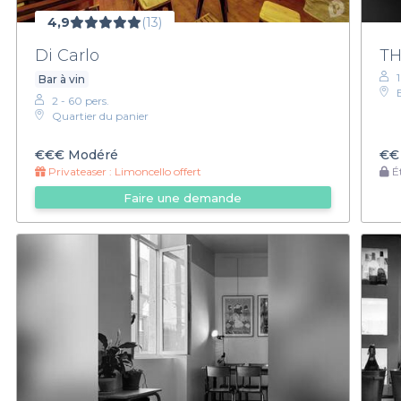
4,9
(13)
Di Carlo
T
Bar à vin
2 - 60 pers.
Quartier du panier
€€€
Modéré
€€
Privateaser :
Limoncello offert
Ét
Faire une demande