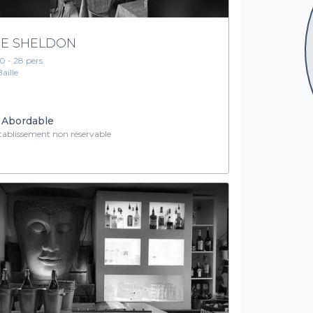
HE SHELDON
10 - 28 pers.
Baille
Abordable
ablissement non réservable