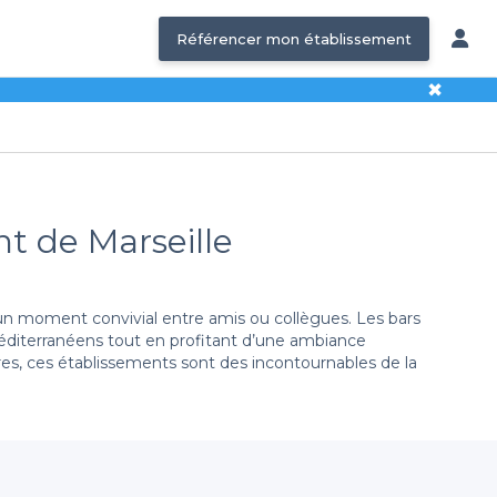
Référencer mon établissement
✖
t de Marseille
un moment convivial entre amis ou collègues. Les bars
 méditerranéens tout en profitant d’une ambiance
s, ces établissements sont des incontournables de la
er
illeur allié. Notre plateforme vous permet de réserver