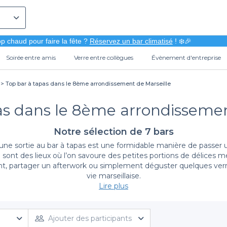
p chaud pour faire la fête ?
Réservez un bar climatisé
! ❄️🎉
Soirée entre amis
Verre entre collègues
Évènement d'entreprise
Top bar à tapas dans le 8ème arrondissement de Marseille
as dans le 8ème arrondissemen
Notre sélection de 7 bars
une sortie au bar à tapas est une formidable manière de passer 
ce sont des lieux où l’on savoure des petites portions de délices
t, partager un afterwork ou simplement déguster quelques verre
vie marseillaise.
Lire plus
écouvrez la simplicité de la réservation avec Privateas
 le 8ème arrondissement, Privateaser se positionne comme votre me
Ajouter des participants