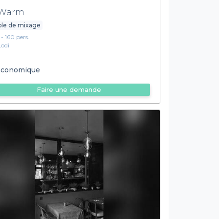
'Warm
ble de mixage
 - 160 pers.
Lodi
conomique
Faire une demande