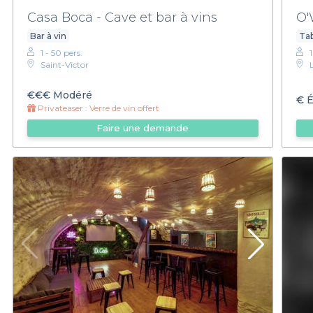
Casa Boca - Cave et bar à vins
O
Bar à vin
Ta
1 - 50 pers.
1
Saint-Victor
€€€
Modéré
€
É
Privateaser :
Verre de vin offert
Faire une demande