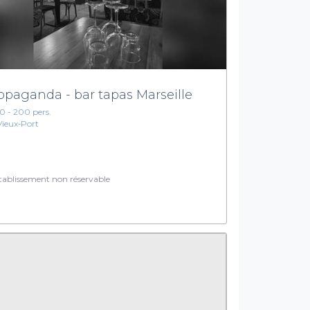
opaganda - bar tapas Marseille
10 - 200 pers.
Vieux‑Port
ablissement non réservable