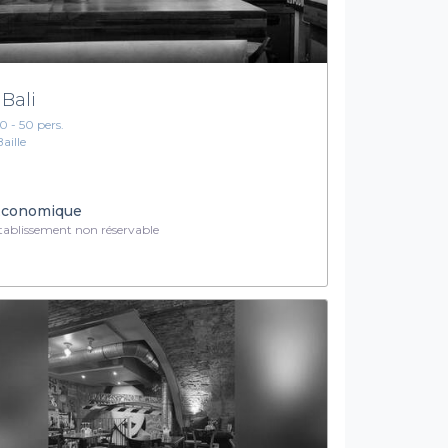
 Bali
10 - 50 pers.
Baille
conomique
ablissement non réservable