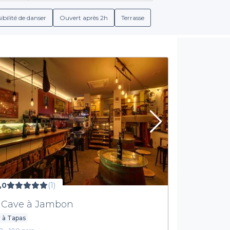
offrant une variété de mets et de boissons. Que vous recherchie
agner votre repas,
nous vous offrons toutes les options nécessa
ibilité de danser
Ouvert après 2h
Terrasse
tions détaillées sur les conditions de réservation, les menus de g
Un large choix pour tous vos événements
iversité de bars à tapas adaptés à toutes les ambiances, que ce s
er met l'accent sur la qualité de ses produits, de l'apéritif jus
ciliter la vie en réunissant en un seul endroit toutes les informa
rable dans le 8ème arrondissement de Marseille. Avec Privateaser
tion et découvrir le lieu parfait pour votre prochain événement.
tapas tout en profitant de l’atmosphère chaleureuse de Marseille 
,0
(1)
 Cave à Jambon
 à Tapas