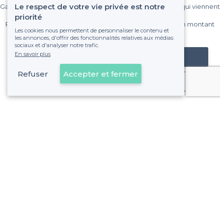
Le respect de votre vie privée est notre
Gagnez de nombreux clients parmi le million de visiteurs qui viennent
sur Privateaser chaque mois.
priorité
Pas de commissions et sans engagement, vous payez un montant
Les cookies nous permettent de personnaliser le contenu et
fixe sans risque de voir déraper la facture.
les annonces, d'offrir des fonctionnalités relatives aux médias
sociaux et d'analyser notre trafic.
En savoir plus
Référencer mon établissement
Refuser
Accepter et fermer
Déjà client
14e Arrondissement - Alentours
<
Les meilleurs bars à cocktails - Marseille
>
Les meilleurs bars à cocktails - Bon-Secours, Marseille
>
Les meilleurs bars à cocktails - Le Merlan, Marseille
>
Les meilleurs bars à cocktails - Saint-Barthélemy, Marsei
>
Les meilleurs bars à cocktails - Saint-Joseph, Marseille