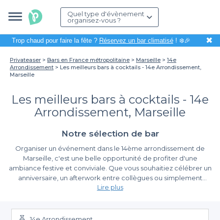
Quel type d'évènement
organisez-vous ?
✖
Trop chaud pour faire la fête ?
Réservez un bar climatisé
! ❄️🎉
Privateaser
Bars en France métropolitaine
Marseille
14e
Arrondissement
Les meilleurs bars à cocktails - 14e Arrondissement,
Marseille
Les meilleurs bars à cocktails - 14e
Arrondissement, Marseille
Notre sélection de bar
Organiser un événement dans le 14ème arrondissement de
Marseille, c'est une belle opportunité de profiter d'une
ambiance festive et conviviale. Que vous souhaitiez célébrer un
anniversaire, un afterwork entre collègues ou simplement
Lire plus
passer un bon moment entre amis, le choix du lieu est essentiel
pour la réussite de votre soirée. Les bars à cocktails de ce
Découvrez la diversité des bars à cocktails
quartier offrent non seulement une large sélection de boissons
savoureuses, mais également un cadre chaleureux et
14e Arrondissement