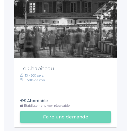
Le Chapiteau
10 - 600 pers.
Belle de mai
€€
Abordable
Établissement non réservable
Faire une demande