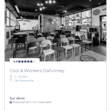
4,9
(2)
Cool & Workers Dahomey
3 - 50 pers.
Ste Marguerite
Sur devis
Établissement non réservable