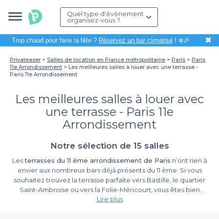
Quel type d'évènement
organisez-vous ?
✖
Trop chaud pour faire la fête ?
Réservez un bar climatisé
! ❄️🎉
Privateaser
Salles de location en France métropolitaine
Paris
Paris
11e Arrondissement
Les meilleures salles à louer avec une terrasse -
Paris 11e Arrondissement
Les meilleures salles à louer avec
une terrasse - Paris 11e
Arrondissement
Notre sélection de 15 salles
Les
terrasses du 11 ème arrondissement de Paris
n’ont rien à
envier aux nombreux bars déjà présents du 11 ème. Si vous
souhaitez trouvez la terrasse parfaite vers Bastille, le quartier
Saint-Ambroise ou vers la Folie-Méricourt, vous êtes bien
Lire plus
tombés. Dans ce top, nous avons sélectionné les plus belles
terrasses du 11 ème arrondissement
pour que vous puissiez