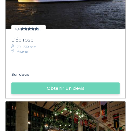
5,0
(1)
L'Éclipse
70 - 230 pers.
Arsenal
Sur devis
Obtenir un devis