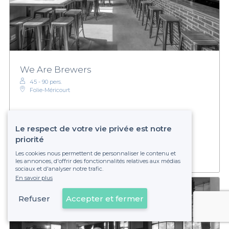
We Are Brewers
45 - 90 pers.
Folie-Méricourt
Sur devis
Le respect de votre vie privée est notre
Établissement non réservable
priorité
Les cookies nous permettent de personnaliser le contenu et
les annonces, d'offrir des fonctionnalités relatives aux médias
sociaux et d'analyser notre trafic.
En savoir plus
Refuser
Accepter et fermer
Voir sur la carte