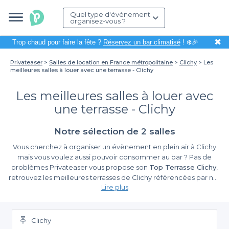
Quel type d'évènement
organisez-vous ?
✖
Trop chaud pour faire la fête ?
Réservez un bar climatisé
! ❄️🎉
Privateaser
Salles de location en France métropolitaine
Clichy
Les
meilleures salles à louer avec une terrasse - Clichy
Les meilleures salles à louer avec
une terrasse - Clichy
Notre sélection de 2 salles
Vous cherchez à organiser un évènement en plein air à Clichy
mais vous voulez aussi pouvoir consommer au bar ? Pas de
problèmes Privateaser vous propose son
Top Terrasse Clichy
,
retrouvez les meilleures terrasses de Clichy référencées par nos
Lire plus
soins avec des catégories précises afin de vous proposer les
solutions les plus pertinentes ! Grâce à ce
Top Terrasse Clichy
vous pourrez trouver le lieux idéal à privatiser pour un après-midi
ensoleillé ou une soirée mémorable avec vos amis ou au sein
Clichy
d'une soirée d'entreprise. Retrouvez tous les critères importants