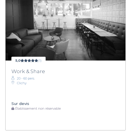
5,0
(1)
Work & Share
20 - 60 pers.
Clichy
Sur devis
Établissement non réservable