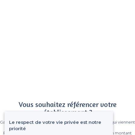
Vous souhaitez référencer votre
établissement ?
Le respect de votre vie privée est notre
Gagnez de nombreux clients parmi le million de visiteurs qui viennent
sur Privateaser chaque mois.
priorité
Pas de commissions et sans engagement, vous payez un montant