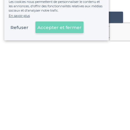
Les cookies nous permettent de personnaliser le contenu et
fixe sans risque de voir déraper la facture.
les annonces, d'offrir des fonctionnalités relatives aux médias
sociaux et d'analyser notre trafic.
En savoir plus
Référencer mon établissement
Refuser
Accepter et fermer
Déjà client
Clichy - Alentours
<
Les meilleures salles à louer avec une terrasse - Hauts-de-Seine
Clichy - Types de lieux
<
Les meilleures salles à louer - Clichy
Les meilleures salles à louer branchées - Clichy