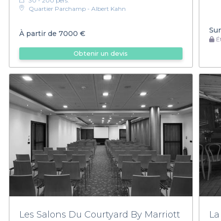
30 - 200 pers.
Quartier Parchamp - Albert Kahn
Sur
À partir de
7000 €
Ét
Obtenir un devis
Les Salons Du Courtyard By Marriott
La