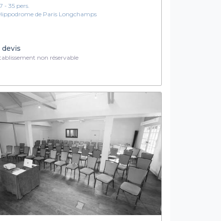
7 - 35 pers.
Hippodrome de Paris Longchamps
 devis
ablissement non réservable