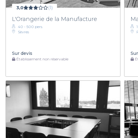
3,0
(1)
L'Orangerie de la Manufacture
Ma
40 - 500 pers.
Sèvres
Sur devis
Sur
Établissement non réservable
Ét