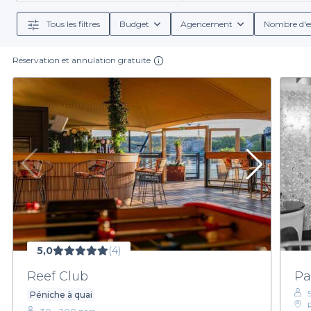
Tous les filtres
Budget
Agencement
Nombre d'e
Réservation et annulation gratuite
5,0
(4)
Reef Club
Pa
Péniche à quai