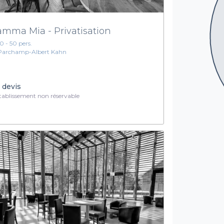
mma Mia - Privatisation
10 - 50 pers.
Parchamp-Albert Kahn
 devis
ablissement non réservable