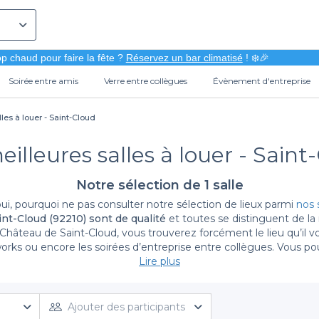
p chaud pour faire la fête ?
Réservez un bar climatisé
! ❄️🎉
Soirée entre amis
Verre entre collègues
Évènement d'entreprise
les à louer - Saint-Cloud
eilleures salles à louer - Saint
Notre sélection de 1 salle
oui, pourquoi ne pas consulter notre sélection de lieux parmi
nos 
aint-Cloud (92210) sont de qualité
et toutes se distinguent de la 
âteau de Saint-Cloud, vous trouverez forcément le lieu qu’il vou
erworks ou encore les soirées d’entreprise entre collègues. Vous po
us,
louer une salle à Saint-Cloud (92210)
Lire plus
en nous envoyant votr
Ajouter des participants