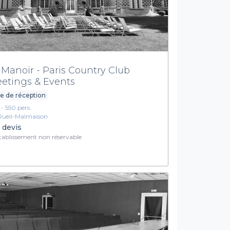
 Manoir - Paris Country Club
etings & Events
le de réception
1 - 550 pers.
Rueil-Malmaison
 devis
ablissement non réservable