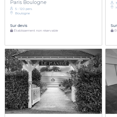
Paris Boulogne
1
5 - 120 pers.
Boulogne
Sur devis
Sur
Établissement non réservable
Ét