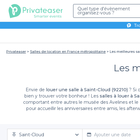
Quel type d'évènement
organisez-vous ?
Tro
Privateaser
Salles de location en France métropolitaine
Les meilleures sal
Les m
Envie de
louer une salle à Saint-Cloud (92210)
? Si 
bien y trouver votre bonheur ! Les
salles à louer à S
comportant entre autres le musée des Avelines et le Ch
pour accueillir les anniversaires entre amis, les aft
N’hésitez pl
Saint-Cloud
Ajouter une date