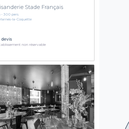
isanderie Stade Français
5 - 300 pers.
Marnes-la-Coquette
 devis
ablissement non réservable