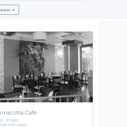
spaces
nnacotta Café
50 - 60 pers.
Rueil-Malmaison