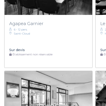
Agapea Garnier
Le
6 - 12 pers.
Saint-Cloud
Sur devis
Sur
Établissement non réservable
Ét