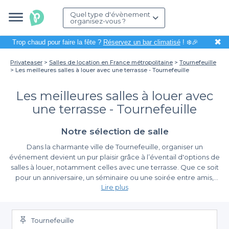
Quel type d'évènement
organisez-vous ?
✖
Trop chaud pour faire la fête ?
Réservez un bar climatisé
! ❄️🎉
Privateaser
Salles de location en France métropolitaine
Tournefeuille
Les meilleures salles à louer avec une terrasse - Tournefeuille
Les meilleures salles à louer avec
une terrasse - Tournefeuille
Notre sélection de salle
Dans la charmante ville de Tournefeuille, organiser un
événement devient un pur plaisir grâce à l’éventail d'options de
salles à louer, notamment celles avec une terrasse. Que ce soit
pour un anniversaire, un séminaire ou une soirée entre amis,
Lire plus
profiter d'un espace extérieur apporte une touche d'originalité
et de convivialité. L’ambiance agréable des terrasses, souvent
Les avantages de la réservation via Privateaser
ornées de verdure, permet de créer une atmosphère propice
aux échanges et à la détente.
Tournefeuille
En choisissant Privateaser pour votre recherche de salles, vous