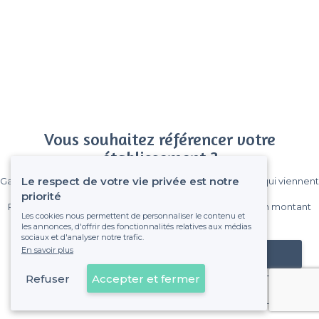
Vous souhaitez référencer votre
établissement ?
Le respect de votre vie privée est notre
Gagnez de nombreux clients parmi le million de visiteurs qui viennent
sur Privateaser chaque mois.
priorité
Pas de commissions et sans engagement, vous payez un montant
Les cookies nous permettent de personnaliser le contenu et
fixe sans risque de voir déraper la facture.
les annonces, d'offrir des fonctionnalités relatives aux médias
sociaux et d'analyser notre trafic.
En savoir plus
Référencer mon établissement
Refuser
Accepter et fermer
Déjà client