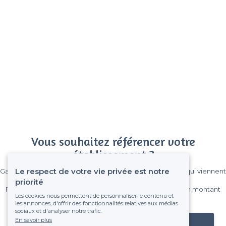
Vous souhaitez référencer votre
établissement ?
Le respect de votre vie privée est notre
Gagnez de nombreux clients parmi le million de visiteurs qui viennent
sur Privateaser chaque mois.
priorité
Pas de commissions et sans engagement, vous payez un montant
Les cookies nous permettent de personnaliser le contenu et
fixe sans risque de voir déraper la facture.
les annonces, d'offrir des fonctionnalités relatives aux médias
sociaux et d'analyser notre trafic.
En savoir plus
Référencer mon établissement