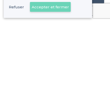
Refuser
Accepter et fermer
Déjà client
Suresnes - Alentours
<
Les meilleures salles à louer avec une terrasse - Hauts-de-Seine
Suresnes - Types de lieux
<
Les meilleures salles à louer - Suresnes
Les meilleures salles à louer avec jardin - Suresnes