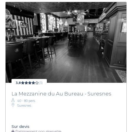
3,8
(3)
La Mezzanine du Au Bureau - Suresnes
40 - 80 pers.
Suresnes
Sur devis
Établissement non réservable