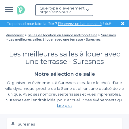
Quel type d'évènement
organisez-vous ?
✖
Trop chaud pour faire la fête ?
Réservez un bar climatisé
! ❄️🎉
Privateaser
Salles de location en France métropolitaine
Suresnes
Les meilleures salles à louer avec une terrasse - Suresnes
Les meilleures salles à louer avec
une terrasse - Suresnes
Notre sélection de salle
Organiser un événement à Suresnes, c'est faire le choix d'une
ville dynamique, proche de la Seine et offrant une qualité de vie
unique. Avec ses nombreuses terrasses et vues imprenables,
Suresnes est l'endroit idéal pour accueillir des événements qui
Lire plus
laissent une empreinte mémorable. Que ce soit pour un
anniversaire, un séminaire ou un cocktail, opter pour une salle
Pourquoi choisir Privateaser pour votre location de
avec terrasse saura ravir vos invités et vous permettra de profiter
salle ?
d'un cadre agréable.
Suresnes