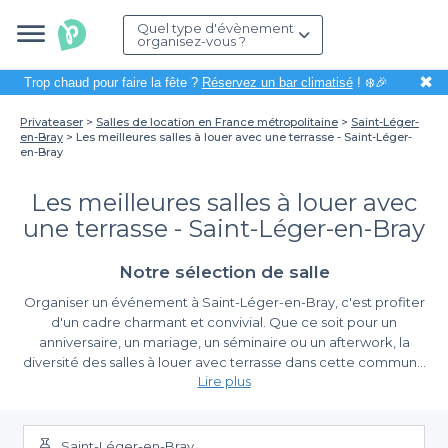
Quel type d'évènement
organisez-vous ?
✖
Trop chaud pour faire la fête ?
Réservez un bar climatisé
! ❄️🎉
Privateaser
Salles de location en France métropolitaine
Saint-Léger-
en-Bray
Les meilleures salles à louer avec une terrasse - Saint-Léger-
en-Bray
Les meilleures salles à louer avec
une terrasse - Saint-Léger-en-Bray
Notre sélection de salle
Organiser un événement à Saint-Léger-en-Bray, c'est profiter
d'un cadre charmant et convivial. Que ce soit pour un
anniversaire, un mariage, un séminaire ou un afterwork, la
diversité des salles à louer avec terrasse dans cette commune
Lire plus
vous permettra de créer une ambiance unique. Avec la
possibilité de vous installer en extérieur, vous aurez l'occasion
La simplicité de réservation avec Privateaser
d'offrir à vos invités une expérience exceptionnelle, tout en
profitant du cadre idyllique de la région.
Saint-Léger-en-Bray