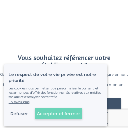
Vous souhaitez référencer votre
établissement ?
Le respect de votre vie privée est notre
Gagnez de nombreux clients parmi le million de visiteurs qui viennent
sur Privateaser chaque mois.
priorité
Pas de commissions et sans engagement, vous payez un montant
Les cookies nous permettent de personnaliser le contenu et
fixe sans risque de voir déraper la facture.
les annonces, d'offrir des fonctionnalités relatives aux médias
sociaux et d'analyser notre trafic.
En savoir plus
Référencer mon établissement
Refuser
Accepter et fermer
Déjà client