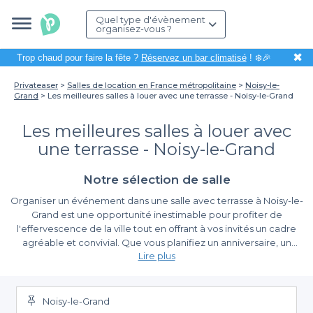
Quel type d'évènement
organisez-vous ?
✖
Trop chaud pour faire la fête ?
Réservez un bar climatisé
! ❄️🎉
Privateaser
Salles de location en France métropolitaine
Noisy-le-
Grand
Les meilleures salles à louer avec une terrasse - Noisy-le-Grand
Les meilleures salles à louer avec
une terrasse - Noisy-le-Grand
Notre sélection de salle
Organiser un événement dans une salle avec terrasse à Noisy-le-
Grand est une opportunité inestimable pour profiter de
l'effervescence de la ville tout en offrant à vos invités un cadre
agréable et convivial. Que vous planifiez un anniversaire, un
Lire plus
séminaire professionnel ou simplement une rencontre entre
amis, une terrasse ajoute une touche d'élégance et de
Pourquoi choisir Privateaser pour votre réservation ?
relaxation à votre événement. Dans cette belle commune,
située à proximité du Marne, la diversité des salles à louer avec
Noisy-le-Grand
En optant pour Privateaser, vous bénéficiez d'une
simplicité
terrasse saura répondre à vos attentes.