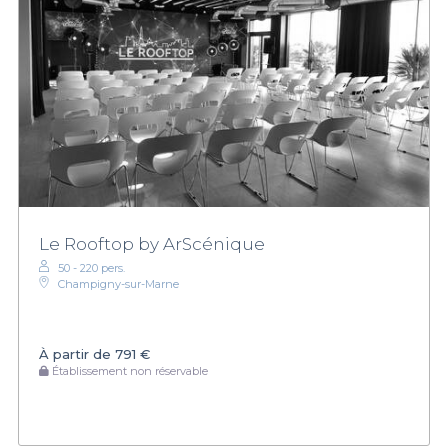
Le Rooftop by ArScénique
50 - 220 pers.
Champigny-sur-Marne
À partir de
791 €
Établissement non réservable