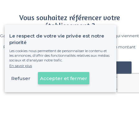
Vous souhaitez référencer votre
établissement ?
Le respect de votre vie privée est notre
Gagnez de nombreux clients parmi le million de visiteurs qui viennent
sur Privateaser chaque mois.
priorité
Pas de commissions et sans engagement, vous payez un montant
Les cookies nous permettent de personnaliser le contenu et
fixe sans risque de voir déraper la facture.
les annonces, d'offrir des fonctionnalités relatives aux médias
sociaux et d'analyser notre trafic.
En savoir plus
Référencer mon établissement
Refuser
Accepter et fermer
Déjà client
Noisy-le-Grand - Alentours
<
Les meilleures salles à louer avec une terrasse - Seine-Saint-Denis
Noisy-le-Grand - Types de lieux