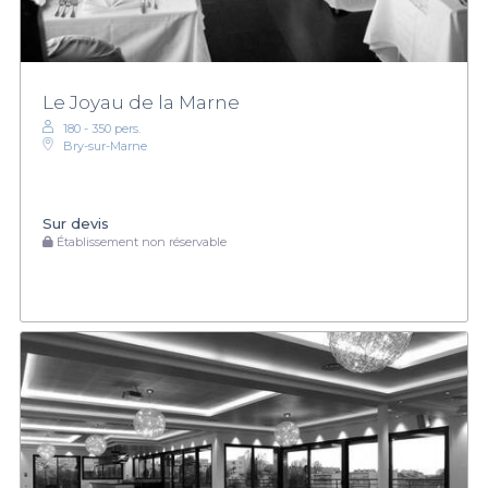
Le Joyau de la Marne
180 - 350 pers.
Bry-sur-Marne
Sur devis
Établissement non réservable