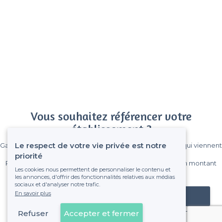
Vous souhaitez référencer votre
établissement ?
Le respect de votre vie privée est notre
Gagnez de nombreux clients parmi le million de visiteurs qui viennent
sur Privateaser chaque mois.
priorité
Pas de commissions et sans engagement, vous payez un montant
Les cookies nous permettent de personnaliser le contenu et
fixe sans risque de voir déraper la facture.
les annonces, d'offrir des fonctionnalités relatives aux médias
sociaux et d'analyser notre trafic.
En savoir plus
Référencer mon établissement
Refuser
Accepter et fermer
Déjà client