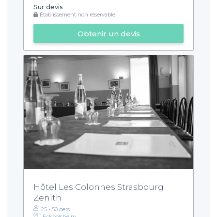
Sur devis
Établissement non réservable
Obtenir un devis
Hôtel Les Colonnes Strasbourg
Zenith
25 - 50 pers.
Eckbolsheim