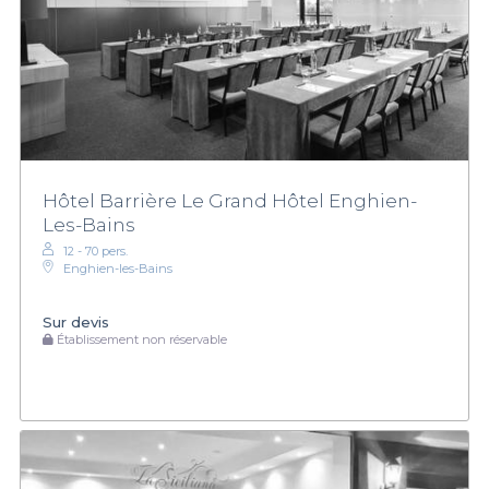
Hôtel Barrière Le Grand Hôtel Enghien-
Les-Bains
12 - 70 pers.
Enghien-les-Bains
Sur devis
Établissement non réservable