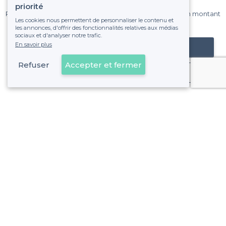
sur Privateaser chaque mois.
priorité
Pas de commissions et sans engagement, vous payez un montant
Les cookies nous permettent de personnaliser le contenu et
fixe sans risque de voir déraper la facture.
les annonces, d'offrir des fonctionnalités relatives aux médias
sociaux et d'analyser notre trafic.
En savoir plus
Référencer mon établissement
Refuser
Accepter et fermer
Déjà client
Enghien-les-Bains - Alentours
<
Les meilleures salles à louer avec une terrasse - Val-d'Oise
Enghien-les-Bains - Types de lieux
<
Les meilleures salles à louer - Enghien-les-Bains
À propos de Privateaser
Privateaser Media