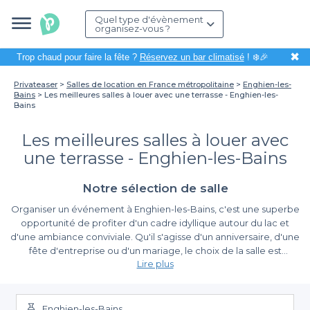
Quel type d'évènement
organisez-vous ?
✖
Trop chaud pour faire la fête ?
Réservez un bar climatisé
! ❄️🎉
Privateaser
Salles de location en France métropolitaine
Enghien-les-
Bains
Les meilleures salles à louer avec une terrasse - Enghien-les-
Bains
Les meilleures salles à louer avec
une terrasse - Enghien-les-Bains
Notre sélection de salle
Organiser un événement à Enghien-les-Bains, c'est une superbe
opportunité de profiter d'un cadre idyllique autour du lac et
d'une ambiance conviviale. Qu'il s'agisse d'un anniversaire, d'une
fête d'entreprise ou d'un mariage, le choix de la salle est
Lire plus
essentiel pour créer un moment mémorable. Si vous désirez
allier goût, plaisir et confort, opter pour une salle avec terrasse
Un large choix de salles à louer avec terrasse
est une excellente idée. Elle offre un espace de détente et de
convivialité idéal pour vos convives.
Enghien-les-Bains