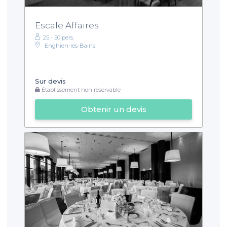
Escale Affaires
25 - 50 pers.
Enghien-les-Bains
Sur devis
Établissement non réservable
Obtenir un devis