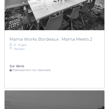
Mama Works Bordeaux : Mama Meets 2
8 - 15 pers.
Bacalan
Sur devis
Établissement non réservable