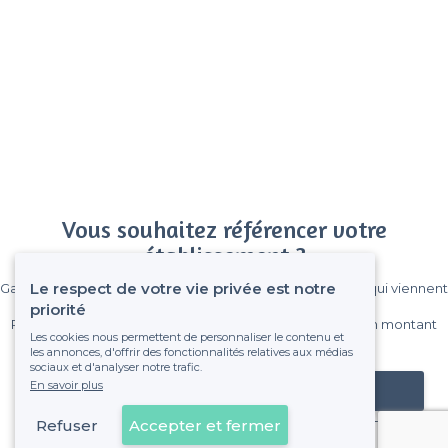
Vous souhaitez référencer votre
établissement ?
Le respect de votre vie privée est notre
Gagnez de nombreux clients parmi le million de visiteurs qui viennent
sur Privateaser chaque mois.
priorité
Pas de commissions et sans engagement, vous payez un montant
Les cookies nous permettent de personnaliser le contenu et
fixe sans risque de voir déraper la facture.
les annonces, d'offrir des fonctionnalités relatives aux médias
sociaux et d'analyser notre trafic.
En savoir plus
Référencer mon établissement
Refuser
Accepter et fermer
Déjà client