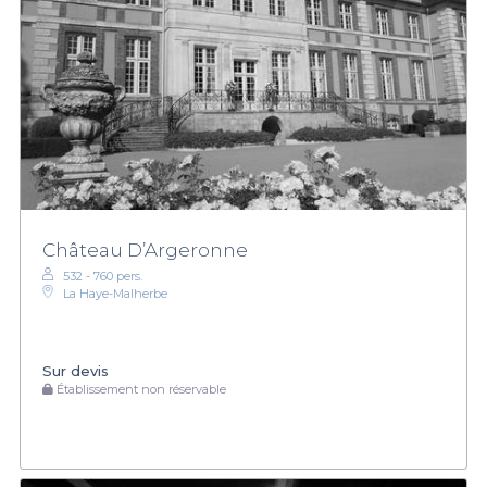
Château D’Argeronne
532 - 760 pers.
La Haye-Malherbe
Sur devis
Établissement non réservable