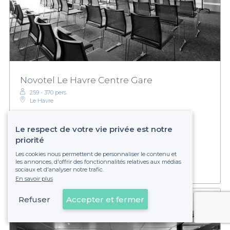
Novotel Le Havre Centre Gare
259 - 370 pers.
Le Havre
Le respect de votre vie privée est notre
Sur devis
priorité
Établissement non réservable
Les cookies nous permettent de personnaliser le contenu et
les annonces, d'offrir des fonctionnalités relatives aux médias
sociaux et d'analyser notre trafic.
En savoir plus
Refuser
Accepter et fermer
Voir sur la carte