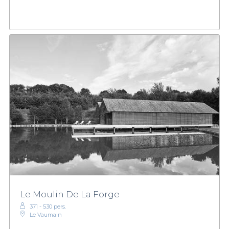
Le Moulin De La Forge
371 - 530 pers.
Le Vaumain