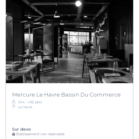
Mercure Le Havre Bassin Du Commerce
344 - 492 pers.
Le Havre
Sur devis
Établissement non réservable