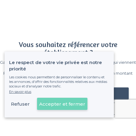
Vous souhaitez référencer votre
établissement ?
Le respect de votre vie privée est notre
Gagnez de nombreux clients parmi le million de visiteurs qui viennent
sur Privateaser chaque mois.
priorité
Pas de commissions et sans engagement, vous payez un montant
Les cookies nous permettent de personnaliser le contenu et
fixe sans risque de voir déraper la facture.
les annonces, d'offrir des fonctionnalités relatives aux médias
sociaux et d'analyser notre trafic.
En savoir plus
Référencer mon établissement
Refuser
Accepter et fermer
Déjà client