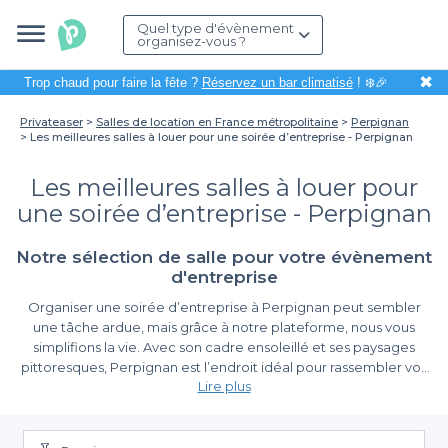
Quel type d'évènement
organisez-vous ?
✖
Trop chaud pour faire la fête ?
Réservez un bar climatisé
! ❄️🎉
Privateaser
Salles de location en France métropolitaine
Perpignan
Les meilleures salles à louer pour une soirée d’entreprise - Perpignan
Les meilleures salles à louer pour
une soirée d’entreprise - Perpignan
Notre sélection de salle pour votre évènement
d'entreprise
Organiser une soirée d’entreprise à Perpignan peut sembler
une tâche ardue, mais grâce à notre plateforme, nous vous
simplifions la vie. Avec son cadre ensoleillé et ses paysages
pittoresques, Perpignan est l’endroit idéal pour rassembler vos
Lire plus
collaborateurs dans un cadre convivial et professionnel. Que
vous souhaitiez célébrer une réussite, renforcer les liens
Une expÉrience de réservation simplifiée
d’équipe ou simplement passer un bon moment, il est essentiel
de choisir le bon espace pour accueillir votre événement.