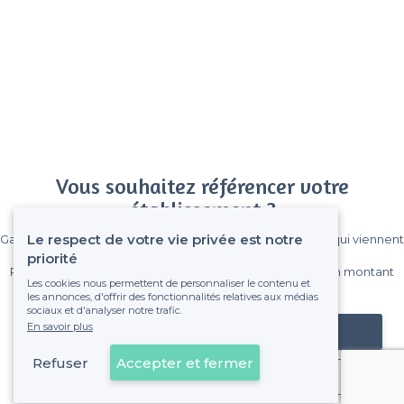
Vous souhaitez référencer votre
établissement ?
Le respect de votre vie privée est notre
Gagnez de nombreux clients parmi le million de visiteurs qui viennent
sur Privateaser chaque mois.
priorité
Pas de commissions et sans engagement, vous payez un montant
Les cookies nous permettent de personnaliser le contenu et
fixe sans risque de voir déraper la facture.
les annonces, d'offrir des fonctionnalités relatives aux médias
sociaux et d'analyser notre trafic.
En savoir plus
Référencer mon établissement
Refuser
Accepter et fermer
Déjà client