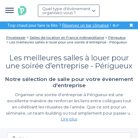
Quel type d'évènement
organisez-vous ?
✖
Trop chaud pour faire la fête ?
Réservez un bar climatisé
! ❄️🎉
Privateaser
Salles de location en France métropolitaine
Périgueux
Les meilleures salles à louer pour une soirée d’entreprise - Périgueux
Les meilleures salles à louer pour
une soirée d’entreprise - Périgueux
Notre sélection de salle pour votre évènement
d'entreprise
Organiser une soirée d’entreprise à Périgueux est une
excellente manière de renforcer les liens entre collègues tout
en célébrant les réussites de l’année. Que ce soit pour un
séminaire, un team-building ou tout simplement pour passer un
Lire plus
bon moment après une période de travail intense, le choix de la
salle est primordial. C’est ici que Privateaser se distingue en vous
La simplicité de la réservation avec Privateaser
proposant une sélection de meilleures salles à louer adaptées à
tous vos besoins.