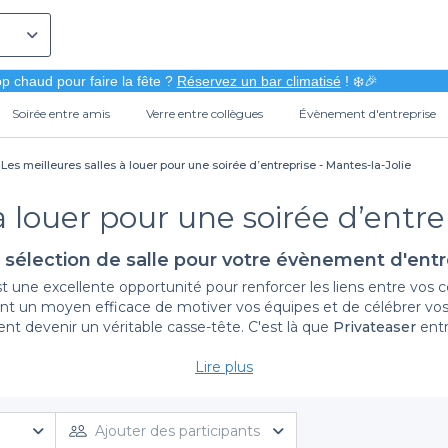
p chaud pour faire la fête ?
Réservez un bar climatisé
! ❄️🎉
Soirée entre amis
Verre entre collègues
Évènement d'entreprise
Les meilleures salles à louer pour une soirée d’entreprise - Mantes-la-Jolie
à louer pour une soirée d’entre
 sélection de salle pour votre évènement d'entr
st une excellente opportunité pour renforcer les liens entre vos
ent un moyen efficace de motiver vos équipes et de célébrer vos
nt devenir un véritable casse-tête. C'est là que
Privateaser
entr
Lire plus
Une plateforme de réservation simplifiée
soirée d'entreprise à Mantes-la-Jolie, vous accédez à une
large s
expérience intuitive et efficace pour réserver l'établissement 
Ajouter des participants