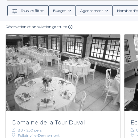
vous pouvez comparer facilement les offr
Tous les filtres
Budget
Agencement
Nombre d'e
L'un des grands avantages de Privateaser est la div
Réservation et annulation gratuite
conditions de réservation détaillées
, vous permett
options de traiteur
, ou des
boissons adaptées
, nous
chaque espace soit équip
En somme, organiser votre soirée d'entreprise à Mante
idéale. N'hésitez pas à explorer notre plateforme po
Domaine de la Tour Duval
Ec
80 - 250 pers.
Follainville-Dennemont