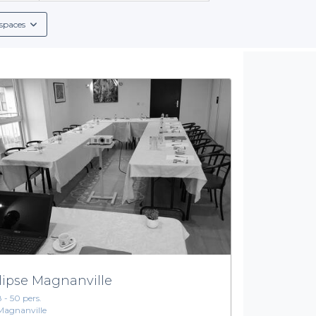
es disponibles, qu’il s’agisse de salles de réunion modernes, de
spaces
Des services variés pour un événement réussi
ersité des services que nous proposons lors de votre réservation
ant de personnaliser votre événement selon vos besoins. Que v
 vous mettons en relation avec des lieux capables de répondre à
é de toutes les commodités nécessaires pour garantir le bon dér
s-la-Jolie n’a jamais été aussi simple. Avec Privateaser, vous bé
ur découvrir toutes les options qui s'offrent à vous et réservez 
moment inoubliable.
lipse Magnanville
8 - 50 pers.
Magnanville