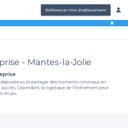
Référencer mon établissement
✖
prise - Mantes-la-Jolie
eprise
 collaborateurs et partager des moments conviviaux en
 succès. Cependant, la logistique de l'événement peut
e en jeu.
élection de salles à louer
adaptées à tous types
qui répondra à vos attentes. Grâce à notre plateforme,