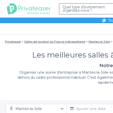
Quel type d'évènement
organisez-vous ?
Tro
Privateaser
Salles de location en France métropolitaine
Mantes-la-Jolie
Les meilleures salles 
Notre
Organiser une soirée d'entreprise à Mantes-la-Jolie e
dehors du cadre professionnel habituel. C'est égalem
rapideme
En choisissant Privateaser pour organiser votre 
Mantes-la-Jolie
d'événements professionnels. Nous vous proposons une 
Ajouter une date