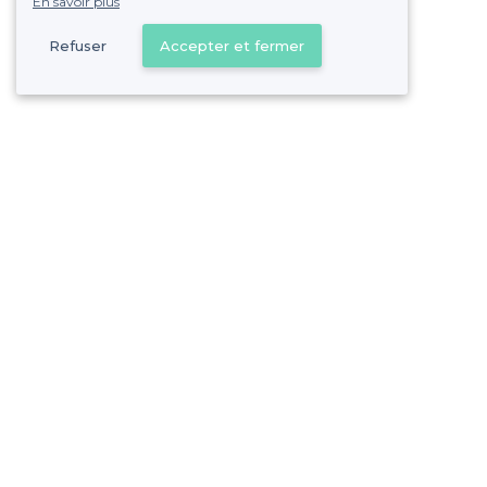
En savoir plus
Refuser
Accepter et fermer
Vous s
Gagnez de nombreu
Pas de commissions et
Mantes-la-Jolie - Alentours