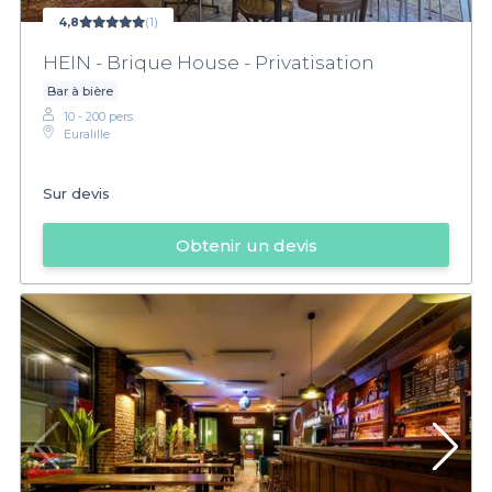
4,8
(1)
HEIN - Brique House - Privatisation
Bar à bière
10 - 200 pers.
Euralille
Sur devis
Obtenir un devis