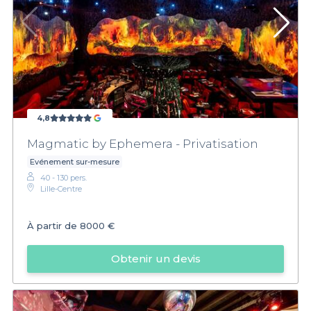
4,8
Magmatic by Ephemera - Privatisation
Evénement sur-mesure
40 - 130 pers.
Lille-Centre
À partir de
8000 €
Obtenir un devis