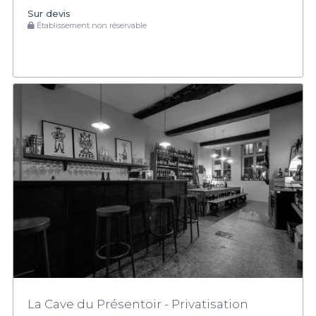
Sur devis
Établissement non réservable
La Cave du Présentoir - Privatisation