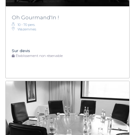
Oh Gourmand'In !
10 - 70 pers.
Wazemmes
Sur devis
Établissement non réservable