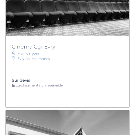
Cinéma Cgr Evry
350 - 500 pers.
Évry-Courcouronnes
Sur devis
Établissement non réservable