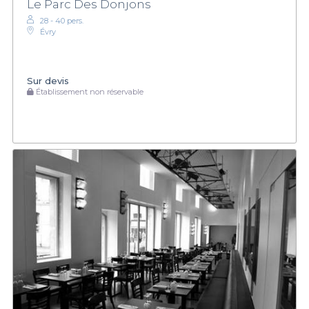
Le Parc Des Donjons
28 - 40 pers.
Évry
Sur devis
Établissement non réservable