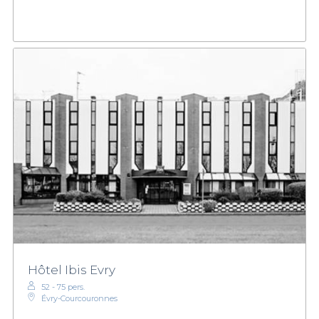
Hôtel Ibis Evry
52 - 75 pers.
Évry-Courcouronnes