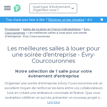
Quel type d'évènement
organisez-vous ?
✖
Trop chaud pour faire la fête ?
Réservez un bar climatisé
! ❄️🎉
Privateaser
Salles de location en France métropolitaine
Évry-
Courcouronnes
Les meilleures salles à louer pour une soirée
d’entreprise - Évry-Courcouronnes
Les meilleures salles à louer pour
une soirée d’entreprise - Évry-
Courcouronnes
Notre sélection de 1 salle pour votre
évènement d'entreprise
Organiser une soirée d'entreprise à Évry-Courcouronnes est un
excellent moyen de renforcer les liens entre vos collaborateurs
tout en créant une ambiance conviviale et festive. Que vous
souhaitiez célébrer un succès, présenter un nouveau projet ou
Lire plus
simplement favoriser la cohésion d'équipe, le choix du lieu est