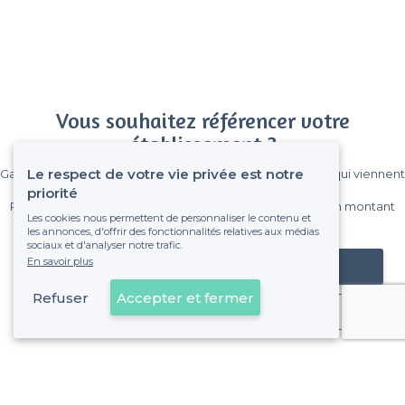
Vous souhaitez référencer votre
établissement ?
Le respect de votre vie privée est notre
Gagnez de nombreux clients parmi le million de visiteurs qui viennent
sur Privateaser chaque mois.
priorité
Pas de commissions et sans engagement, vous payez un montant
Les cookies nous permettent de personnaliser le contenu et
fixe sans risque de voir déraper la facture.
les annonces, d'offrir des fonctionnalités relatives aux médias
sociaux et d'analyser notre trafic.
En savoir plus
Référencer mon établissement
Refuser
Accepter et fermer
Déjà client
Évry-Courcouronnes - Alentours