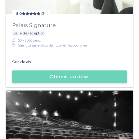
5,0
Palais Signature
Salle de réception
50 - 2000 pers.
Saint Lazarre-Bois de l'Epine-Hippodrome
Sur devis
Obtenir un devis