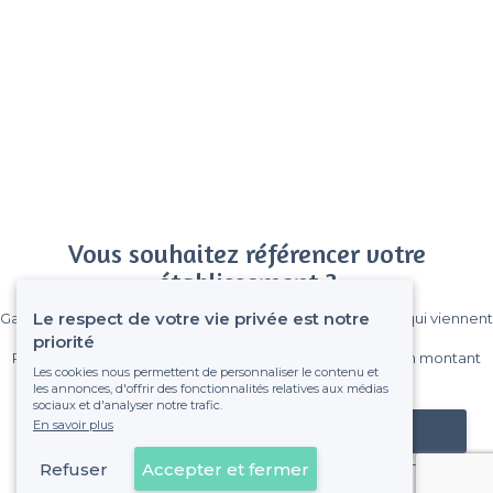
Vous souhaitez référencer votre
établissement ?
Le respect de votre vie privée est notre
Gagnez de nombreux clients parmi le million de visiteurs qui viennent
sur Privateaser chaque mois.
priorité
Pas de commissions et sans engagement, vous payez un montant
Les cookies nous permettent de personnaliser le contenu et
fixe sans risque de voir déraper la facture.
les annonces, d'offrir des fonctionnalités relatives aux médias
sociaux et d'analyser notre trafic.
En savoir plus
Référencer mon établissement
Refuser
Accepter et fermer
Déjà client