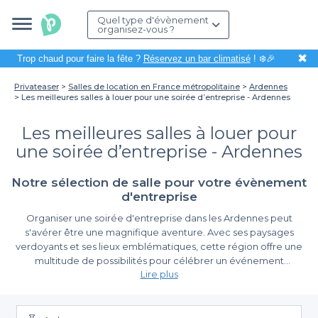
Quel type d'évènement
organisez-vous ?
✖
Trop chaud pour faire la fête ?
Réservez un bar climatisé
! ❄️🎉
Privateaser
Salles de location en France métropolitaine
Ardennes
Les meilleures salles à louer pour une soirée d’entreprise - Ardennes
Les meilleures salles à louer pour
une soirée d’entreprise - Ardennes
Notre sélection de salle pour votre évènement
d'entreprise
Organiser une soirée d'entreprise dans les Ardennes peut
s'avérer être une magnifique aventure. Avec ses paysages
verdoyants et ses lieux emblématiques, cette région offre une
multitude de possibilités pour célébrer un événement
Lire plus
professionnel de manière mémorable. Que ce soit pour
renforcer les liens entre collègues ou pour fêter un jalon
Simplifiez l'organisation de votre soirée d'entreprise
important, le choix du lieu est crucial pour garantir le succès de
votre soirée.