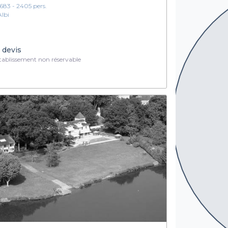
1683 - 2405 pers.
Albi
 devis
ablissement non réservable