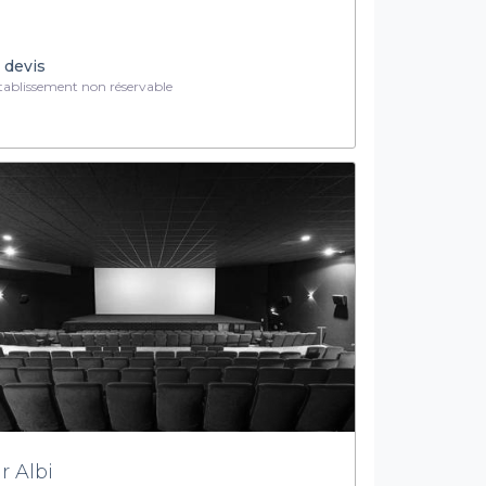
 devis
ablissement non réservable
r Albi