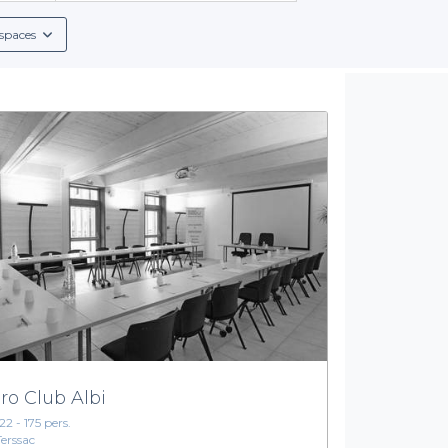
 des conditions de réservation détaillées, nous vous garantissons 
spaces
Des services complets pour un événement réussi
mbreux
services inclus
tels que des menus adaptés pour les groupe
sent également une variété de boissons, allant des cocktails classi
ider à choisir l’endroit qui conviendra parfaitement à l’ambianc
reprise avec Privateaser à Albi. Visitez notre site pour explorer n
le. La convivialité et le succès de votre soirée n'ont jamais é
ro Club Albi
122 - 175 pers.
Terssac