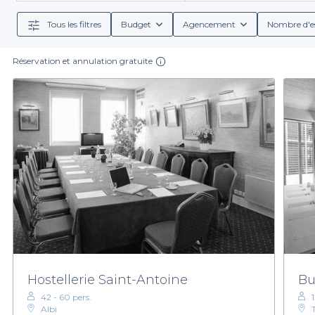
dans les meilleures conditions. Avec
Tous les filtres
Budget
Agencement
Nombre d'e
Lors de votre réservation, vous bénéficierez de no
Réservation et annulation gratuite
assis. La plupart des salles partenaires à Albi propo
goûts. Laissez-nous vous a
Découvrez le plaisir d'organiser votre soirée d’ent
événement mémorab
Hostellerie Saint-Antoine
Bu
42 - 60 pers.
Albi