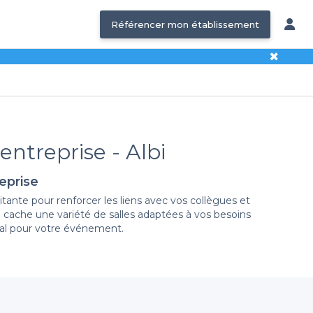
Référencer mon établissement
✖
entreprise - Albi
eprise
tante pour renforcer les liens avec vos collègues et
e cache une variété de salles adaptées à vos besoins
déal pour votre événement.
e plateforme vous permet de
réserver directement
en
nces modernes, tous conçus pour accueillir vos équipes