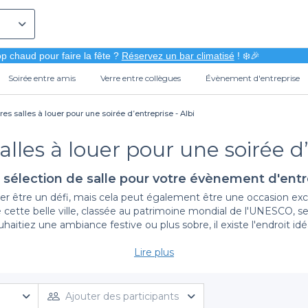
p chaud pour faire la fête ?
Réservez un bar climatisé
! ❄️🎉
Soirée entre amis
Verre entre collègues
Évènement d'entreprise
res salles à louer pour une soirée d’entreprise - Albi
alles à louer pour une soirée d’
 sélection de salle pour votre évènement d'entr
er être un défi, mais cela peut également être une occasion exci
 cette belle ville, classée au patrimoine mondial de l'UNESCO, s
haitiez une ambiance festive ou plus sobre, il existe l'endroit i
Lire plus
La simplicité de réservation avec Privateaser
ie en vous proposant un large choix de salles à louer à Albi. Notr
us trouverez des espaces allant des lieux historiques aux ambia
Ajouter des participants