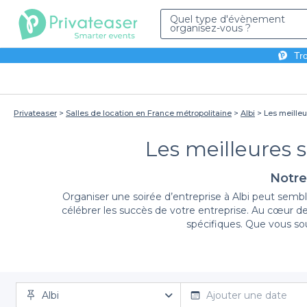
Quel type d'évènement
organisez-vous ?
Tro
Privateaser
Salles de location en France métropolitaine
Albi
Les meilleu
Les meilleures s
Notre
Organiser une soirée d’entreprise à Albi peut sembl
célébrer les succès de votre entreprise. Au cœur de
spécifiques. Que vous sou
En utilisant Privateaser, nous vous simplifions la v
Albi
ligne, sans tracas. Grâce à notre
diversité d'offres
Ajouter une date
, vo