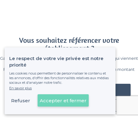
Vous souhaitez référencer votre
établissement ?
Le respect de votre vie privée est notre
Gagnez de nombreux clients parmi le million de visiteurs qui viennent
sur Privateaser chaque mois.
priorité
Pas de commissions et sans engagement, vous payez un montant
Les cookies nous permettent de personnaliser le contenu et
fixe sans risque de voir déraper la facture.
les annonces, d'offrir des fonctionnalités relatives aux médias
sociaux et d'analyser notre trafic.
En savoir plus
Référencer mon établissement
Refuser
Accepter et fermer
Déjà client
Saint-Pierre-de-Féric - Alentours