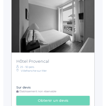
Hôtel Provencal
25 - 50 pers.
Villefranche-sur-Mer
Sur devis
Établissement non réservable
Obtenir un devis