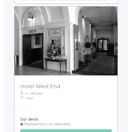
Hotel West End
5 - 485 pers.
Nice
Sur devis
Établissement non réservable