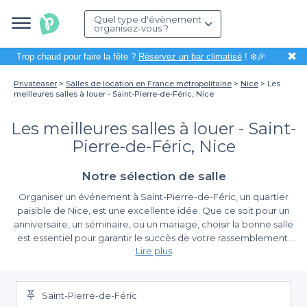
Quel type d'évènement
organisez-vous ?
✖
Trop chaud pour faire la fête ?
Réservez un bar climatisé
! ❄️🎉
Privateaser
Salles de location en France métropolitaine
Nice
Les
meilleures salles à louer - Saint-Pierre-de-Féric, Nice
Les meilleures salles à louer - Saint-
Pierre-de-Féric, Nice
Notre sélection de salle
Organiser un événement à Saint-Pierre-de-Féric, un quartier
paisible de Nice, est une excellente idée. Que ce soit pour un
anniversaire, un séminaire, ou un mariage, choisir la bonne salle
est essentiel pour garantir le succès de votre rassemblement.
Lire plus
Grâce à son climat agréable et sa proximité avec la mer
Méditerranée, Saint-Pierre-de-Féric offre un cadre idyllique qui
Simplifiez votre réservation avec Privateaser
saura séduire vos invités.
Saint-Pierre-de-Féric
Nous vous mettons à disposition une grande variété de salles à