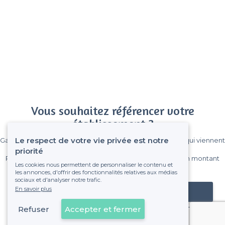
Vous souhaitez référencer votre
établissement ?
Le respect de votre vie privée est notre
Gagnez de nombreux clients parmi le million de visiteurs qui viennent
sur Privateaser chaque mois.
priorité
Pas de commissions et sans engagement, vous payez un montant
Les cookies nous permettent de personnaliser le contenu et
fixe sans risque de voir déraper la facture.
les annonces, d'offrir des fonctionnalités relatives aux médias
sociaux et d'analyser notre trafic.
En savoir plus
Référencer mon établissement
Refuser
Accepter et fermer
Déjà client