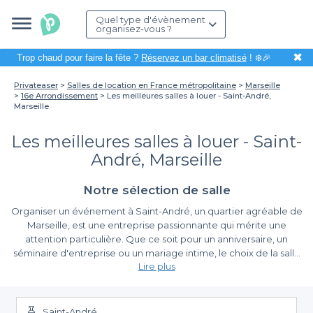
Quel type d'évènement
organisez-vous ?
✖
Trop chaud pour faire la fête ?
Réservez un bar climatisé
! ❄️🎉
Privateaser
Salles de location en France métropolitaine
Marseille
16e Arrondissement
Les meilleures salles à louer - Saint-André,
Marseille
Les meilleures salles à louer - Saint-
André, Marseille
Notre sélection de salle
Organiser un événement à Saint-André, un quartier agréable de
Marseille, est une entreprise passionnante qui mérite une
attention particulière. Que ce soit pour un anniversaire, un
séminaire d'entreprise ou un mariage intime, le choix de la salle
Lire plus
est essentiel pour garantir la réussite de votre événement.
La simplicité de réservation avec Privateaser
Saint-André