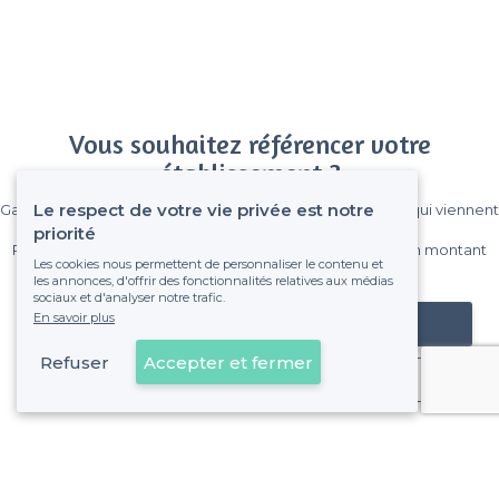
Vous souhaitez référencer votre
établissement ?
Le respect de votre vie privée est notre
Gagnez de nombreux clients parmi le million de visiteurs qui viennent
sur Privateaser chaque mois.
priorité
Pas de commissions et sans engagement, vous payez un montant
Les cookies nous permettent de personnaliser le contenu et
fixe sans risque de voir déraper la facture.
les annonces, d'offrir des fonctionnalités relatives aux médias
sociaux et d'analyser notre trafic.
En savoir plus
Référencer mon établissement
Refuser
Accepter et fermer
Déjà client
Paris 5e Arrondissement - Alentours