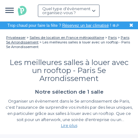
Quel type d'évènement
organisez-vous ?
✖
Trop chaud pour faire la fête ?
Réservez un bar climatisé
! ❄️🎉
Privateaser
Salles de location en France métropolitaine
Paris
Paris
5e Arrondissement
Les meilleures salles à louer avec un rooftop - Paris
5e Arrondissement
Les meilleures salles à louer avec
un rooftop - Paris 5e
Arrondissement
Notre sélection de 1 salle
Organiser un évènement dans le 5e arrondissement de Paris,
c'est l'assurance de surprendre vos invités par des lieux uniques,
en particulier grâce aux salles à louer avec un rooftop. Que ce
soit pour un afterwork, une soirée d'entreprise ou un
Lire plus
anniversaire, bénéficier d'un espace extérieur offre une
expérience mémorable tout en profitant de la vue imprenable
Un choix varié de salles avec rooftop à Paris 5e