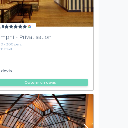
,8
Amphi - Privatisation
70 - 300 pers.
Châtelet
 devis
Obtenir un devis