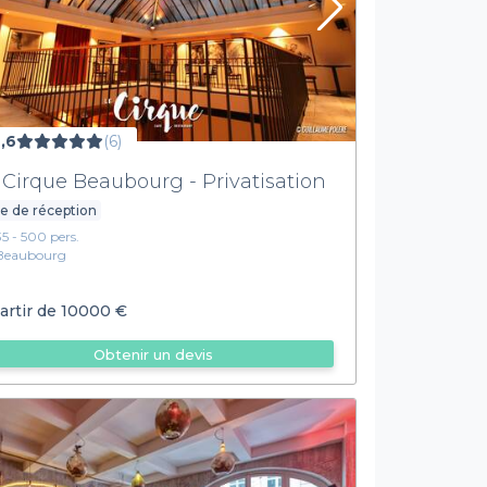
,6
(6)
 Cirque Beaubourg - Privatisation
le de réception
35 - 500 pers.
Beaubourg
artir de
10000 €
Obtenir un devis