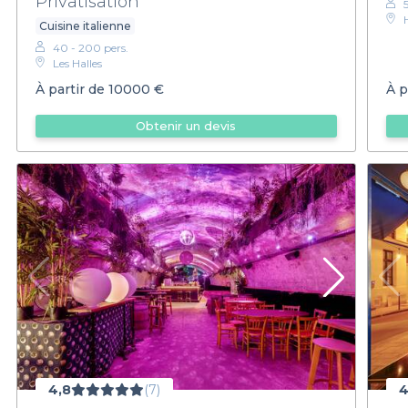
Privatisation
Cuisine italienne
40 - 200 pers.
Les Halles
À partir de
10000 €
À p
Obtenir un devis
4,8
(7)
4