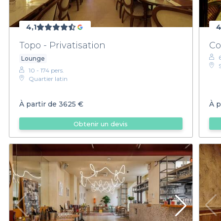
4,1
4
Topo - Privatisation
Co
Lounge
10 - 174 pers.
Quartier latin
À partir de
3625 €
À p
Obtenir un devis