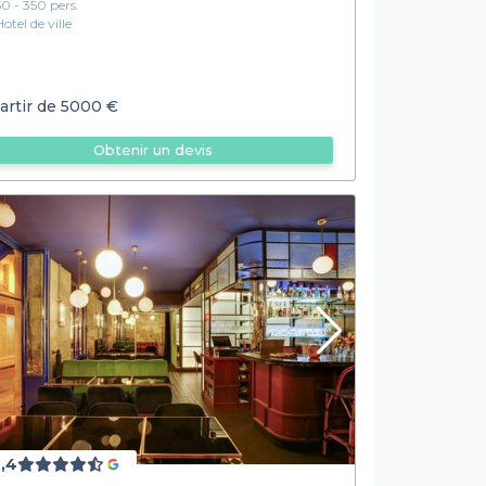
50 - 350 pers.
Hotel de ville
artir de
5000 €
Obtenir un devis
,4