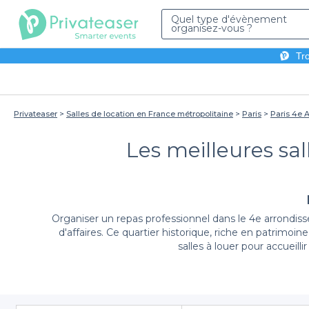
Quel type d'évènement
organisez-vous ?
Tro
Privateaser
Salles de location en France métropolitaine
Paris
Paris 4e 
Les meilleures sal
Organiser un repas professionnel dans le 4e arrondisse
d'affaires. Ce quartier historique, riche en patrimo
salles à louer pour accueil
Grâce à notre plateforme, nous vous facilitons la tâ