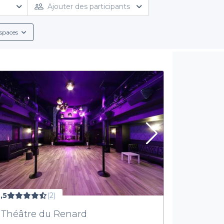
es. Que vous souhaitiez une ambiance formelle ou décontractée, v
Ajouter des participants
attentes.
spaces
er
vous offre des informations détaillées sur chaque salle, inclua
ons alcoolisées et non alcoolisées. La simplicité de notre proce
professionnel sans stress, en toute sérénité.
Optez pour un repas d'affaires réussi
 événement professionnel. En choisissant une salle à louer via
Pr
soin pour garantir une expérience inoubliable à vos convives. P
toutes les chances de votre côté.
votre repas professionnel et découvrez dès maintenant toutes les
visitant
Privateaser
et en explorant la sélection des meilleures s
,5
(2)
 Théâtre du Renard