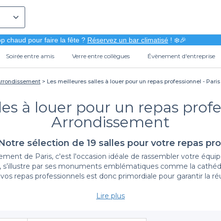
p chaud pour faire la fête ?
Réservez un bar climatisé
! ❄️🎉
Soirée entre amis
Verre entre collègues
Évènement d'entreprise
Arrondissement
Les meilleures salles à louer pour un repas professionnel - Par
les à louer pour un repas profe
Arrondissement
Notre sélection de 19 salles pour votre repas pro
ment de Paris, c'est l'occasion idéale de rassembler votre équip
ine, s’illustre par ses monuments emblématiques comme la cathédr
lir vos repas professionnels est donc primordiale pour garantir la 
Lire plus
Simplifiez votre recherche avec Privateaser
che en vous proposant un large éventail de
salles à louer
dans le 