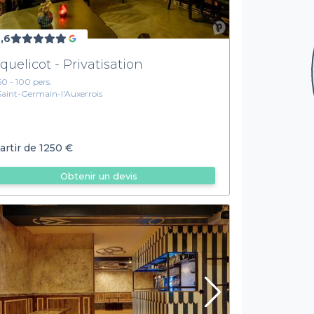
,6
quelicot - Privatisation
60 - 100 pers.
Saint-Germain-l'Auxerrois
artir de
1250 €
Obtenir un devis