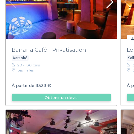
4
Banana Café - Privatisation
Le
Karaoké
Sal
20 - 180 pers.
Les Halles
À partir de
3333 €
À p
Obtenir un devis