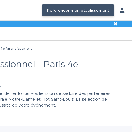
Référencer mon établissement
✖
is 4e Arrondissement
ssionnel - Paris 4e
.
e, de renforcer vos liens ou de séduire des partenaires
ale Notre-Dame et l'îlot Saint-Louis. La sélection de
réussite de votre événement.
4e arrondissement. En quelques clics, vous accédez à