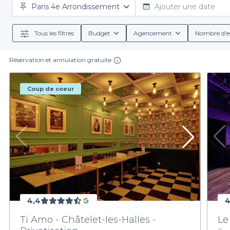
Paris 4e Arrondissement
des options variées, adaptées à toutes vos exigenc
Ajouter une date
Tous les filtres
Budget
Agencement
Nombre d'e
En plus de la diversité des établissements,
Privateas
ainsi que les options de restauration comme les boiss
Réservation et annulation gratuite
Coup de coeur
Ne laissez pas le hasard décider du succès de votre
efficace. Nos établissements sont sélectionnés avec 
N'attendez plus pour réserver la salle idéale pour 
premier pas vers un événement mémorable en 
4,4
4
Ti Amo - Châtelet-les-Halles -
Le