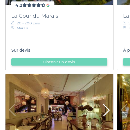
4,2
La Cour du Marais
La
20 - 200 pers.
Marais
Sur devis
À p
Obtenir un devis