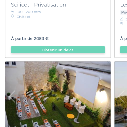
Scilicet - Privatisation
Le
100 - 200 pers.
Pri
Châtelet
À partir de
2083 €
À p
Obtenir un devis