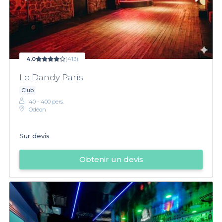
4,0
(413)
Le Dandy Paris
Club
40 - 400 pers.
Odéon
Sur devis
Obtenir un devis