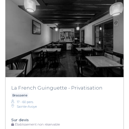
La French Guinguette - Privatisation
Brasserie
17 - 60 pers.
Sainte-Avoye
Sur devis
Établissement non réservable