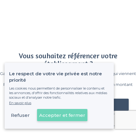
Vous souhaitez référencer votre
établissement ?
Le respect de votre vie privée est notre
Gagnez de nombreux clients parmi le million de visiteurs qui viennent
sur Privateaser chaque mois.
priorité
Pas de commissions et sans engagement, vous payez un montant
Les cookies nous permettent de personnaliser le contenu et
fixe sans risque de voir déraper la facture.
les annonces, d'offrir des fonctionnalités relatives aux médias
sociaux et d'analyser notre trafic.
En savoir plus
Référencer mon établissement
Refuser
Accepter et fermer
Déjà client