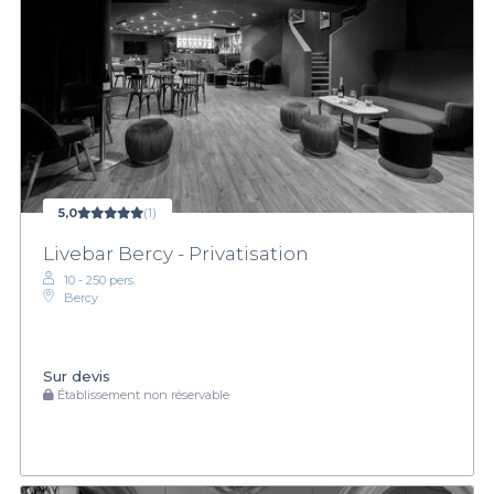
5,0
(1)
Livebar Bercy - Privatisation
10 - 250 pers.
Bercy
Sur devis
Établissement non réservable