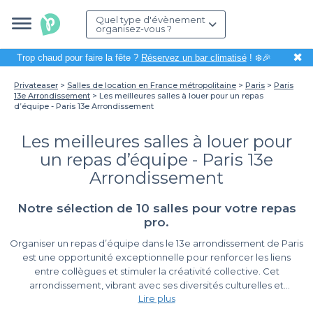
Quel type d'évènement
organisez-vous ?
✖
Trop chaud pour faire la fête ?
Réservez un bar climatisé
! ❄️🎉
Privateaser
Salles de location en France métropolitaine
Paris
Paris
13e Arrondissement
Les meilleures salles à louer pour un repas
d’équipe - Paris 13e Arrondissement
Les meilleures salles à louer pour
un repas d’équipe - Paris 13e
Arrondissement
Notre sélection de 10 salles pour votre repas
pro.
Organiser un repas d’équipe dans le 13e arrondissement de Paris
est une opportunité exceptionnelle pour renforcer les liens
entre collègues et stimuler la créativité collective. Cet
arrondissement, vibrant avec ses diversités culturelles et
Lire plus
atmosphères uniques, offre une multitude de lieux propices à la