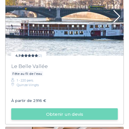
4,9
(2)
Le Belle Vallée
Fête au fil de l’eau
1 - 220 pers.
Quinze-Vingts
À partir de
2916 €
Obtenir un devis