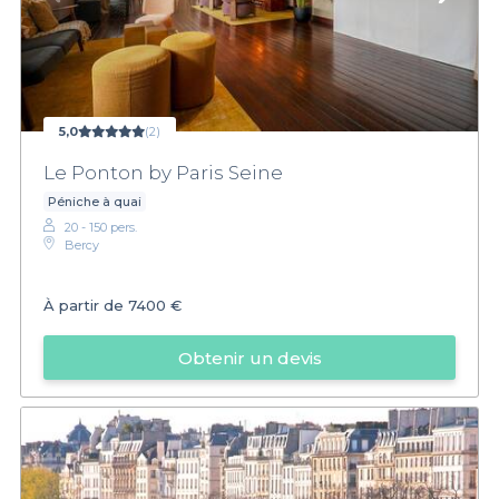
5,0
(2)
Le Ponton by Paris Seine
Péniche à quai
20 - 150 pers.
Bercy
À partir de
7400 €
Obtenir un devis