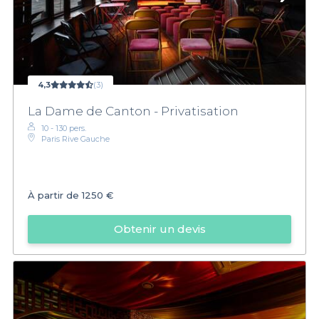
4,3
(3)
La Dame de Canton - Privatisation
10 - 130 pers.
Paris Rive Gauche
À partir de
1250 €
Obtenir un devis