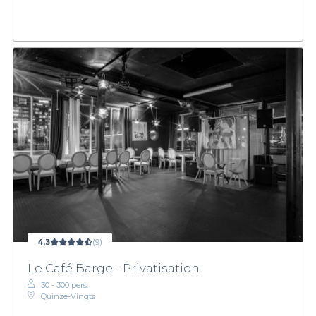
4,3
(9)
Le Café Barge - Privatisation
30 - 300 pers.
Quinze-Vingts